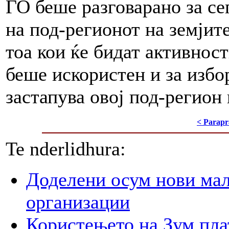
ГО беше разговарано за с
на под-регионот на земјите
тоа кои ќе бидат активнос
беше искористен и за избор
застапува овој под-регион
< Parapr
Te nderlidhura:
Доделени осум нови мал
организации
Користењето на Зум пла