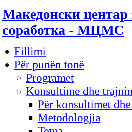
Македонски центар 
соработка - МЦМС
Fillimi
Për punën tonë
Programet
Konsultime dhe trajni
Për konsultimet dhe
Metodologjia
Tema