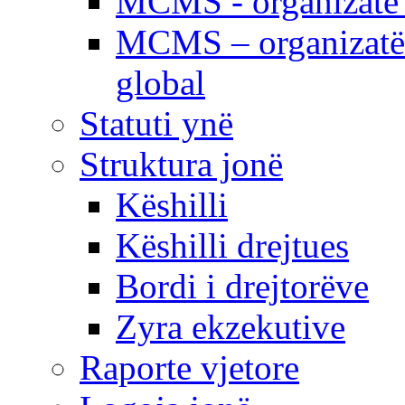
MCMS - organizatë e
MCMS – organizatë 
global
Statuti ynë
Struktura jonë
Këshilli
Këshilli drejtues
Bordi i drejtorëve
Zyra ekzekutive
Raporte vjetore