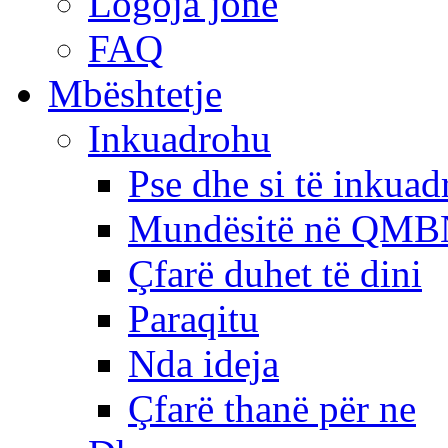
Logoja jonë
FAQ
Mbështetje
Inkuadrohu
Pse dhe si të inkua
Mundësitë në QMB
Çfarë duhet të dini
Paraqitu
Nda ideja
Çfarë thanë për ne