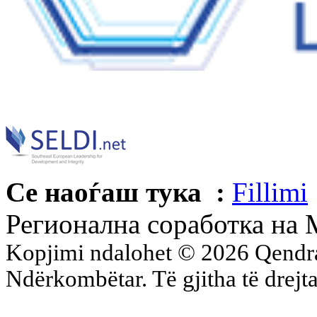
Се наоѓаш тука :
Fillimi
Регионална соработка н
Kopjimi ndalohet © 2026 Qend
Ndërkombëtar. Të gjitha të drejta