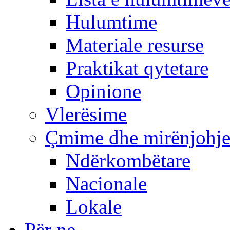
Hulumtime
Materiale resurse
Praktikat qytetare
Opinione
Vlerësime
Çmime dhe mirënjohj
Ndërkombëtare
Nacionale
Lokale
Për ne