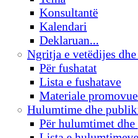
Konsultantë
Kalendari
Deklaruan...
Ngritja e vetëdijes dhe
Për fushatat
Lista e fushatave
Materiale promovue
Hulumtime dhe publi
Për hulumtimet dhe
Lista e hulumtimev