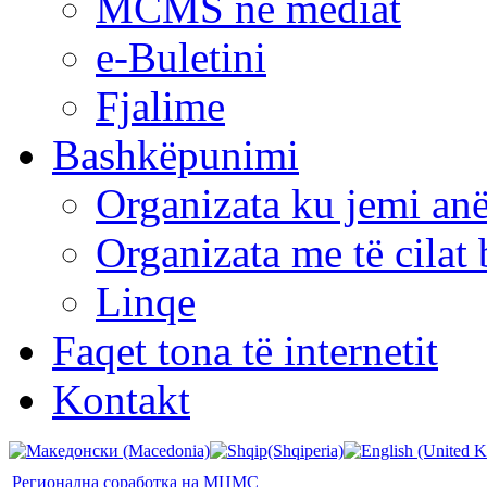
MCMS në mediat
e-Buletini
Fjalime
Bashkëpunimi
Organizata ku jemi anë
Organizata me të cila
Linqe
Faqet tona të internetit
Kontakt
Регионална соработка на МЦМС