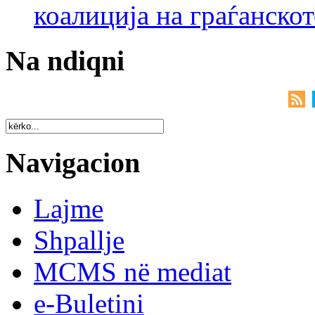
коалиција на граѓанск
Na ndiqni
Navigacion
Lajme
Shpallje
MCMS në mediat
e-Buletini