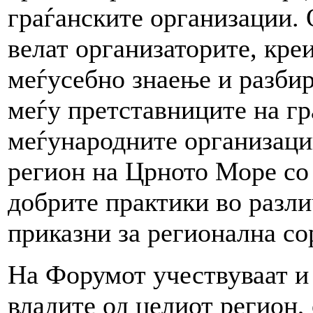
граѓанските организации. 
велат организаторите, кре
меѓусебно знаење и разбир
меѓу претставниците на гр
меѓународните организаци
регион на Црното Море со
добрите практики во разл
приказни за регионална со
На Форумот учествуваат и
владите од целиот регион,