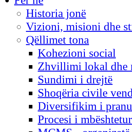
Historia jonë
Vizioni, misioni dhe st
Qëllimet tona
Kohezioni social
Zhvillimi lokal dhe 
Sundimi i drejtë
Shoqëria civile ven
Diversifikim i pranu
Procesi i mbështetur