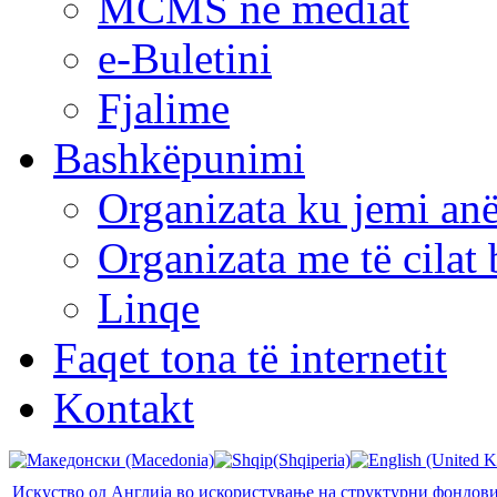
MCMS në mediat
e-Buletini
Fjalime
Bashkëpunimi
Organizata ku jemi anë
Organizata me të cila
Linqe
Faqet tona të internetit
Kontakt
Искуство од Англија во искористување на структурни фондов