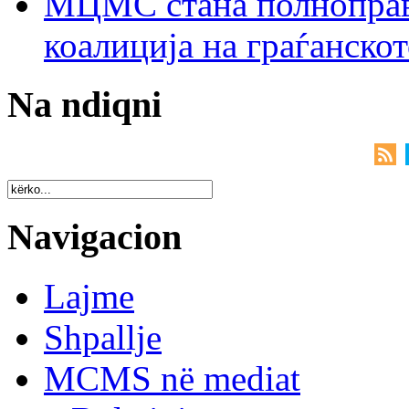
МЦМС стана полноправн
коалиција на граѓанск
Na ndiqni
Navigacion
Lajme
Shpallje
MCMS në mediat