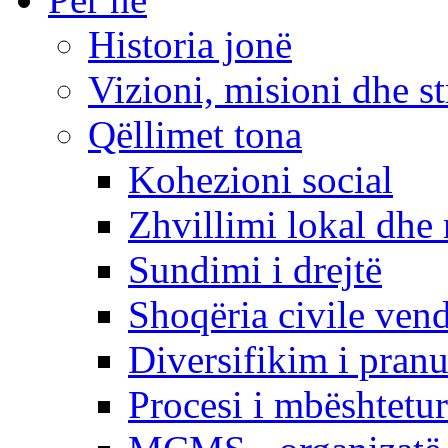
Historia jonë
Vizioni, misioni dhe st
Qëllimet tona
Kohezioni social
Zhvillimi lokal dhe 
Sundimi i drejtë
Shoqëria civile ven
Diversifikim i pranu
Procesi i mbështetur