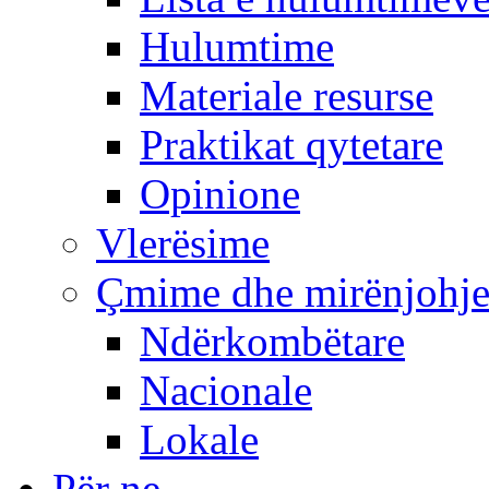
Hulumtime
Materiale resurse
Praktikat qytetare
Opinione
Vlerësime
Çmime dhe mirënjohj
Ndërkombëtare
Nacionale
Lokale
Për ne