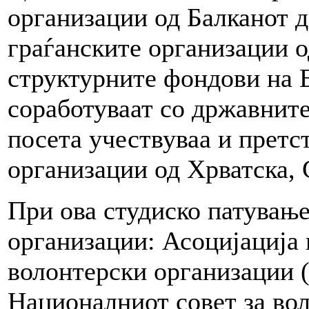
организации од Балканот да
граѓанските организации о
структурните фондови на Е
соработуваат со државните
посета учествуваа и претс
организации од Хрватска, 
При ова студиско патување
организации: Асоцијација
волонтерски организации 
Националниот совет за во