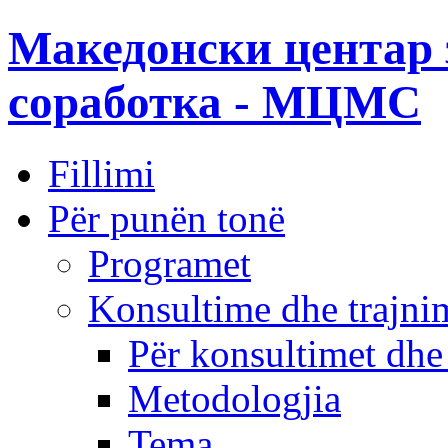
Македонски центар 
соработка - МЦМС
Fillimi
Për punën tonë
Programet
Konsultime dhe trajni
Për konsultimet dhe
Metodologjia
Tema