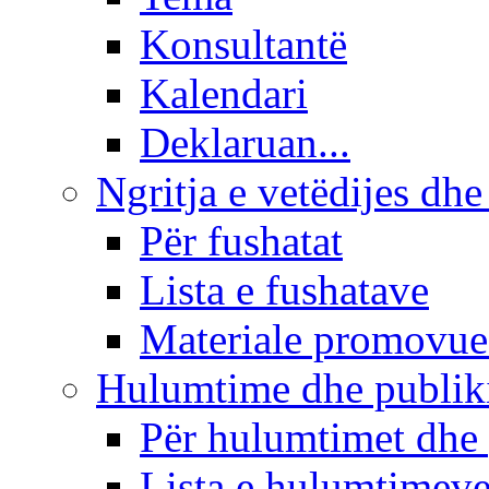
Konsultantë
Kalendari
Deklaruan...
Ngritja e vetëdijes dhe
Për fushatat
Lista e fushatave
Materiale promovue
Hulumtime dhe publi
Për hulumtimet dhe
Lista e hulumtimev