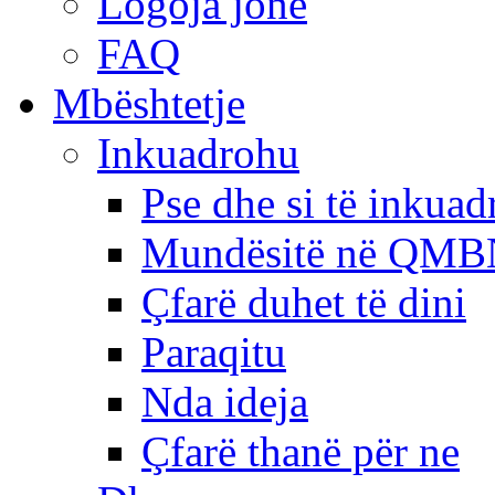
Logoja jonë
FAQ
Mbështetje
Inkuadrohu
Pse dhe si të inkua
Mundësitë në QMB
Çfarë duhet të dini
Paraqitu
Nda ideja
Çfarë thanë për ne