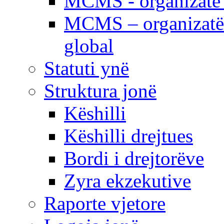
MCMS - organizatë e
MCMS – organizatë 
global
Statuti ynë
Struktura jonë
Këshilli
Këshilli drejtues
Bordi i drejtorëve
Zyra ekzekutive
Raporte vjetore