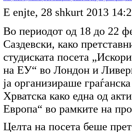
E enjte, 28 shkurt 2013 14:
Во периодот од 18 до 22 ф
Саздевски, како претстав
студиската посета „Искор
на ЕУ“ во Лондон и Ливерп
ја oрганизираше граѓанска
Хрватска како една од акт
Европа“ во рамките на про
Целта на посета беше прет