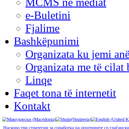
MCMS në mediat
e-Buletini
Fjalime
Bashkëpunimi
Organizata ku jemi anë
Organizata me të cila
Linqe
Faqet tona të internetit
Kontakt
Наскоро три стратегии за соработка на општините со граѓанск