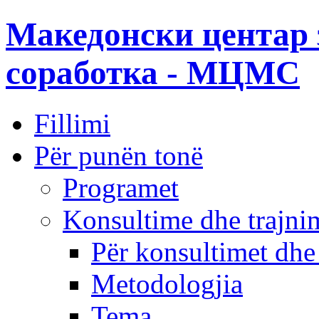
Македонски центар 
соработка - МЦМС
Fillimi
Për punën tonë
Programet
Konsultime dhe trajni
Për konsultimet dhe
Metodologjia
Tema