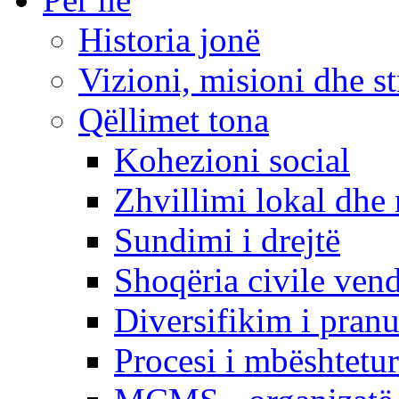
Historia jonë
Vizioni, misioni dhe st
Qëllimet tona
Kohezioni social
Zhvillimi lokal dhe 
Sundimi i drejtë
Shoqëria civile ven
Diversifikim i pranu
Procesi i mbështetur