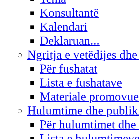
Konsultantë
Kalendari
Deklaruan...
Ngritja e vetëdijes dhe
Për fushatat
Lista e fushatave
Materiale promovue
Hulumtime dhe publi
Për hulumtimet dhe
Lista e hulumtimev