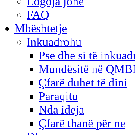
Logoja jonë
FAQ
Mbështetje
Inkuadrohu
Pse dhe si të inkua
Mundësitë në QMB
Çfarë duhet të dini
Paraqitu
Nda ideja
Çfarë thanë për ne