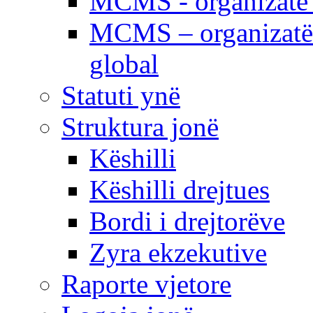
MCMS - organizatë e
MCMS – organizatë 
global
Statuti ynë
Struktura jonë
Këshilli
Këshilli drejtues
Bordi i drejtorëve
Zyra ekzekutive
Raporte vjetore