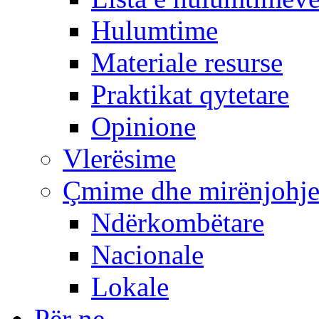
Hulumtime
Materiale resurse
Praktikat qytetare
Opinione
Vlerësime
Çmime dhe mirënjohj
Ndërkombëtare
Nacionale
Lokale
Për ne