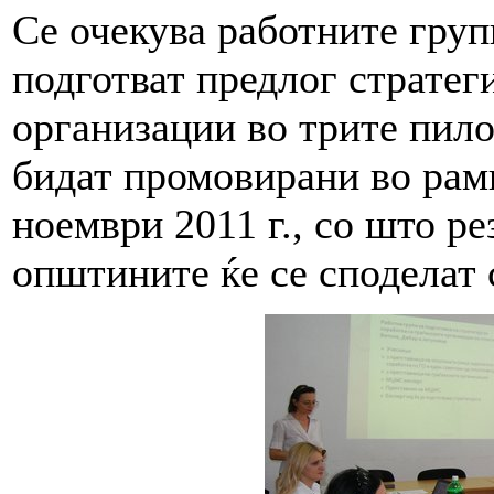
Се очекува работните груп
подготват предлог стратег
организации во трите пило
бидат промовирани во ра
ноември 2011 г., со што ре
општините ќе се споделат 