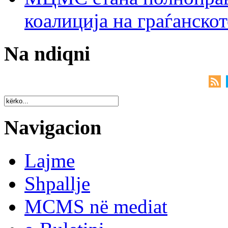
коалиција на граѓанск
Na ndiqni
Navigacion
Lajme
Shpallje
MCMS në mediat