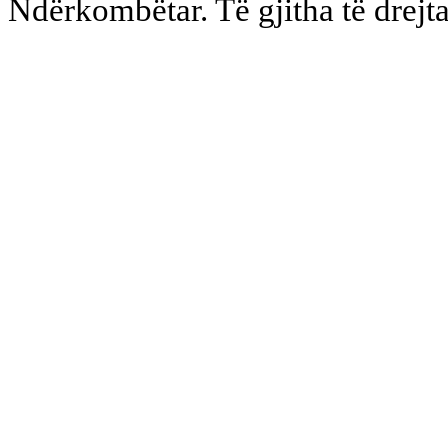
Ndërkombëtar. Të gjitha të drejta