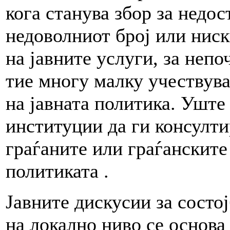
кога станува збор за недос
недоволниот број или ниск
на јавните услуги, за неп
тие многу малку учествува
на јавната политика. Уште 
институции да ги консулти
граѓаните или граѓанските
политиката .
Јавните дискусии за состо
на локално ниво се основа 