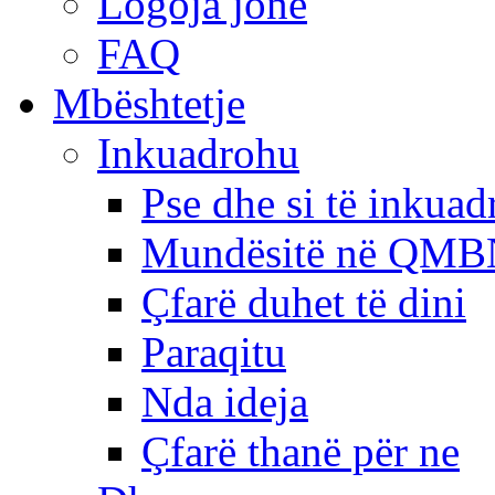
Logoja jonë
FAQ
Mbështetje
Inkuadrohu
Pse dhe si të inkua
Mundësitë në QMB
Çfarë duhet të dini
Paraqitu
Nda ideja
Çfarë thanë për ne