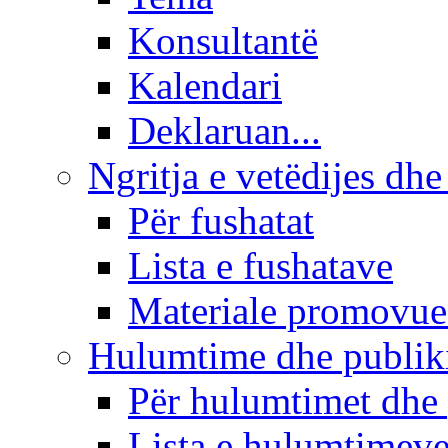
Konsultantë
Kalendari
Deklaruan...
Ngritja e vetëdijes dhe
Për fushatat
Lista e fushatave
Materiale promovue
Hulumtime dhe publi
Për hulumtimet dhe
Lista e hulumtimev