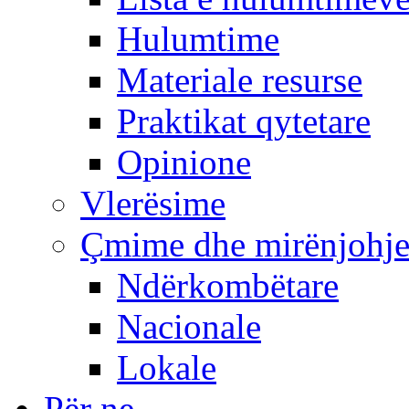
Hulumtime
Materiale resurse
Praktikat qytetare
Opinione
Vlerësime
Çmime dhe mirënjohj
Ndërkombëtare
Nacionale
Lokale
Për ne