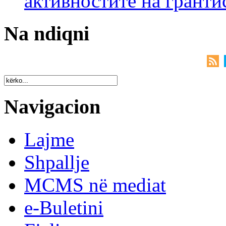
активностите на гранти
Na ndiqni
Navigacion
Lajme
Shpallje
MCMS në mediat
e-Buletini