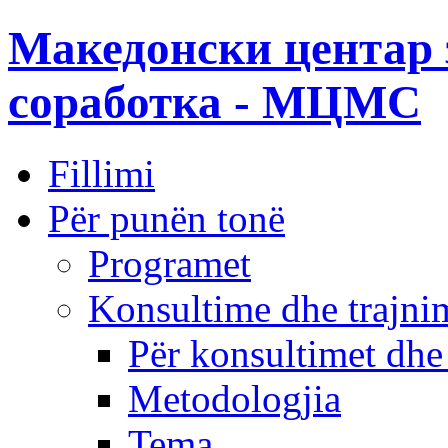
Македонски центар 
соработка - МЦМС
Fillimi
Për punën tonë
Programet
Konsultime dhe trajni
Për konsultimet dhe
Metodologjia
Tema