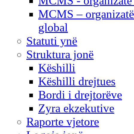
MCMS - organizatë e
MCMS – organizatë 
global
Statuti ynë
Struktura jonë
Këshilli
Këshilli drejtues
Bordi i drejtorëve
Zyra ekzekutive
Raporte vjetore