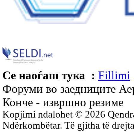
Се наоѓаш тука :
Fillimi
Форуми во заедниците Ае
Конче - извршно резиме
Kopjimi ndalohet © 2026 Qend
Ndërkombëtar. Të gjitha të drejta