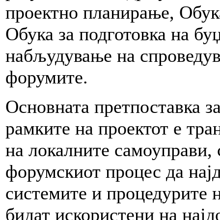
проектно планирање, Обука
Обука за подготовка на бу
набљудување на спроведув
форумите.
Основната претпоставка за
рамките на проектот е тра
на локалните самоуправи, 
форумскиот процес да нај
системите и процедурите н
бидат искористени на најд