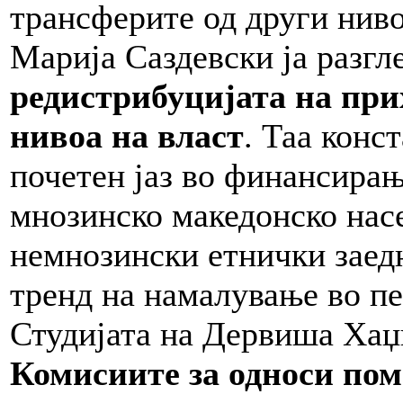
трансферите од други ниво
Марија Саздевски ја разгл
редистрибуцијата на при
нивоа на власт
. Таа конс
почетен јаз во финансира
мнозинско македонско нас
немнозински етнички заедн
тренд на намалување во пе
Студијата на Дервиша Хаџ
Комисиите за односи пом