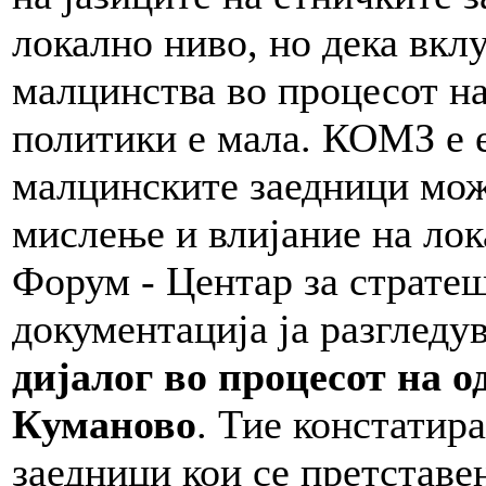
локално ниво, но дека вкл
малцинства во процесот н
политики е мала. КОМЗ е е
малцинските заедници можа
мислење и влијание на лок
Форум - Центар за страте
документација ја разгледу
дијалог во процесот на 
Куманово
. Тие констатир
заедници кои се претставе