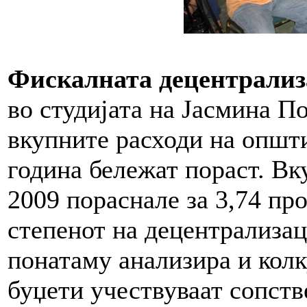
Фискалната децентрализ
во студијата на Јасмина П
вкупните расходи на општ
година бележат пораст. Вк
2009 пораснале за 3,74 пр
степенот на децентрализац
понатаму анализира и кол
буџети учествуваат сопств