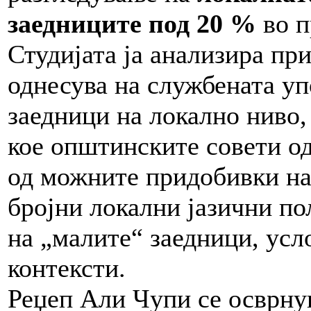
заедниците под 20 %
во п
Студијата ја анализира пр
однесува на службената уп
заедници на локално ниво,
кое општинските совети о
од можните придобивки на
бројни локални јазични п
на „малите“ заедници, усл
контексти.
Реџеп Али Чупи се осврну