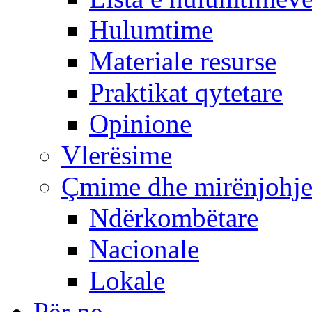
Hulumtime
Materiale resurse
Praktikat qytetare
Opinione
Vlerësime
Çmime dhe mirënjohj
Ndërkombëtare
Nacionale
Lokale
Për ne