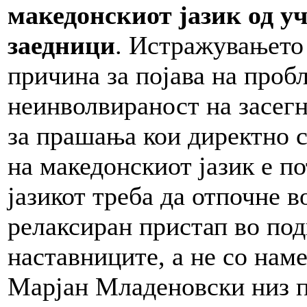
македонскиот јазик од у
заедници
. Истражувањето
причина за појава на проб
неинволвираност на засег
за прашања кои директно с
на македонскиот јазик е п
јазикот треба да отпочне в
релаксиран пристап во под
наставниците, а не со наме
Марјан Младеновски низ п