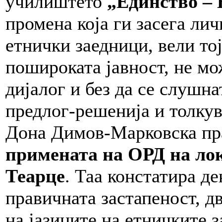
училиштето
„Единство – B
промена која ги засега ли
етнички заедници, вели тој
пошироката јавност, не мож
дијалог и без да се слушна
предлог-решенија и толку
Дона Димов-Марковска п
примената на ОРД на лок
Теарце
. Таа констатира д
правичната застапеност, д
на јазиците на етничките 