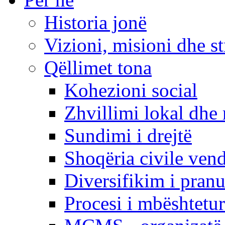
Historia jonë
Vizioni, misioni dhe st
Qëllimet tona
Kohezioni social
Zhvillimi lokal dhe 
Sundimi i drejtë
Shoqëria civile ven
Diversifikim i pranu
Procesi i mbështetur