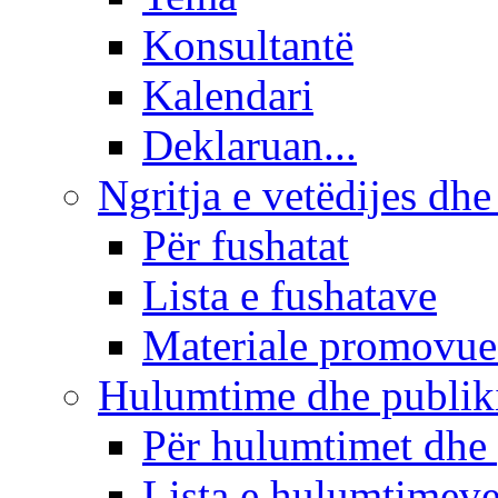
Konsultantë
Kalendari
Deklaruan...
Ngritja e vetëdijes dhe
Për fushatat
Lista e fushatave
Materiale promovue
Hulumtime dhe publi
Për hulumtimet dhe
Lista e hulumtimev