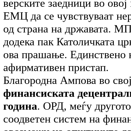
верските заедници во овој
ЕМЦ да се чувствуваат н
од страна на државата. МП
додека пак Католичката црк
ова прашање. Единствено
афирмативен пристап.
Благородна Ампова во свој
финансиската децентрали
година
. ОРД, меѓу другот
соодветен систем на финан