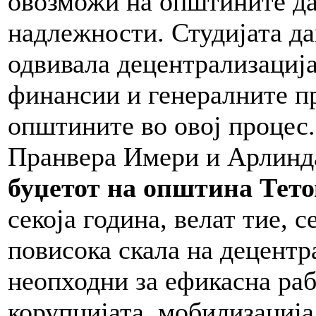
овозможи на општините да
надлежности. Студијата дав
одвивала децентрализација
финансии и генералните пр
општините во овој процес.
Пранвера Имери и Арлинда
буџетот на општина Тето
секоја година, велат тие, 
повисока скала на децентр
неопходни за ефикасна раб
корупцијата, мобилизациј