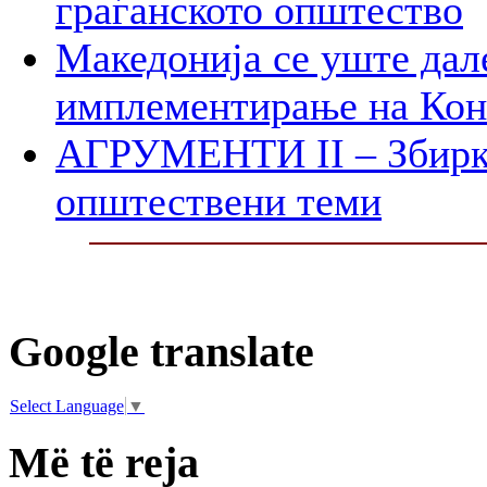
граѓанското општество
Македонија се уште дал
имплементирање на Ко
АГРУМЕНТИ II – Збирк
општествени теми
Google translate
Select Language
▼
Më të reja