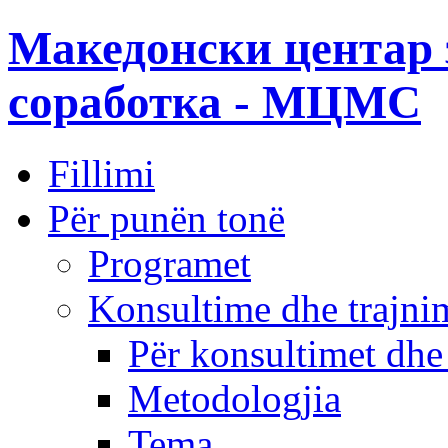
Македонски центар 
соработка - МЦМС
Fillimi
Për punën tonë
Programet
Konsultime dhe trajni
Për konsultimet dhe
Metodologjia
Tema