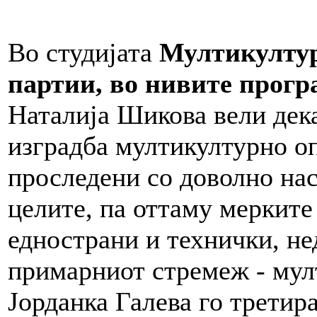
Во студијата
Мултикултур
партии, во нивите прогр
Наталија Шикова вели дека
изградба мултикултурно оп
проследени со доволно нас
целите, па оттаму мерките
еднострани и технички, не
примарниот стремеж - мул
Јорданка Галева го третир