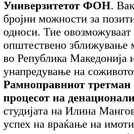
Универзитетот ФОН
. Ва
бројни можности за позит
односи. Тие овозможуваат 
општествено зближување м
во Република Македонија и
унапредување на соживото
Рамноправниот третман 
процесот на денационали
студијата на Илина Мангов
успех на враќање на имоти