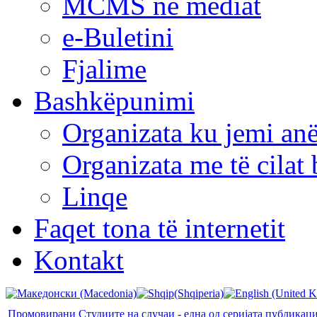
MCMS në mediat
e-Buletini
Fjalime
Bashkëpunimi
Organizata ku jemi anë
Organizata me të cila
Linqe
Faqet tona të internetit
Kontakt
Промовирани Студиите на случаи - една од серијата публикац