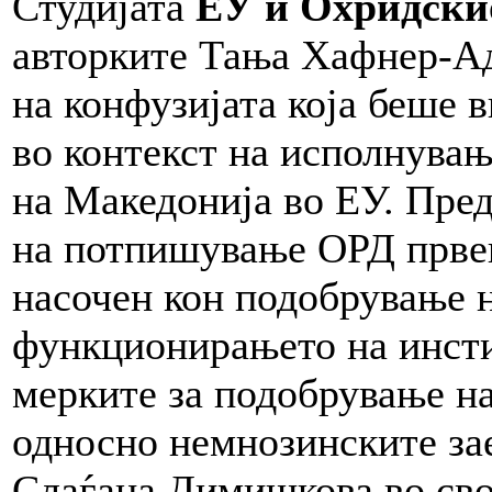
Студијата
ЕУ и Охридски
авторките Тања Хафнер-А
на конфузијата која беше 
во контекст на исполнувањ
на Македонија во ЕУ. Пред
на потпишување ОРД прве
насочен кон подобрување н
функционирањето на инсти
мерките за подобрување на
односно немнозинските за
Слаѓана Димишкова во свој