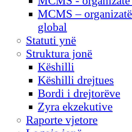
MCMS - organizatë e
MCMS – organizatë 
global
Statuti ynë
Struktura jonë
Këshilli
Këshilli drejtues
Bordi i drejtorëve
Zyra ekzekutive
Raporte vjetore