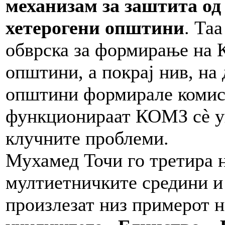
механизам за заштита од
хетерогени општини
. Та
обврска за формирање на 
општини, а покрај нив, на
општини формирале комиси
функционираат КОМЗ сè уш
клучните проблеми.
Мухамед Точи го третира 
мултиетничките средини и
произлезат низ примерот 