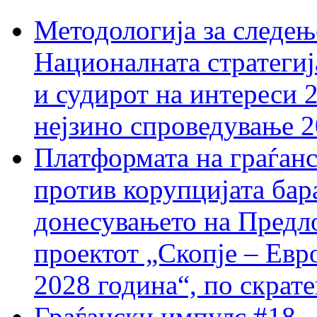
Методологија за следењ
Националната стратегиј
и судирот на интереси 
нејзино спроведување 
Платформата на граѓанс
против корупцијата бар
донесувањето на Предло
проектот „Скопје – Евр
2028 година“, по скрат
Граѓански импулс #18 –