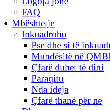
Logoja jonë
FAQ
Mbështetje
Inkuadrohu
Pse dhe si të inkua
Mundësitë në QMB
Çfarë duhet të dini
Paraqitu
Nda ideja
Çfarë thanë për ne