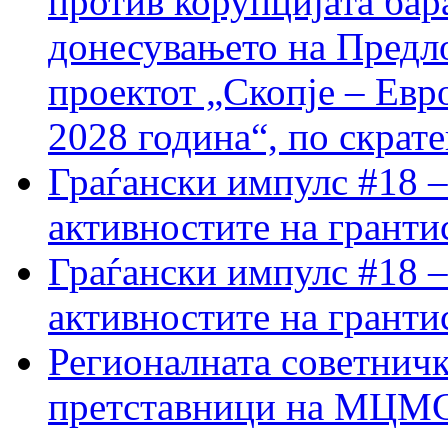
против корупцијата бар
донесувањето на Предло
проектот „Скопје – Евр
2028 година“, по скрат
Граѓански импулс #18 –
активностите на гранти
Граѓански импулс #18 –
активностите на гранти
Регионалната советничк
претставници на МЦМС 