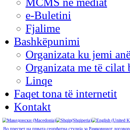
MCMS në mediat
e-Buletini
Fjalime
Bashkëpunimi
Organizata ku jemi anë
Organizata me të cila
Linqe
Faqet tona të internetit
Kontakt
Во пресрет на првата сеопфатна студија за Рамковниот договор