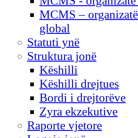
MCMS - organizatë e
MCMS – organizatë 
global
Statuti ynë
Struktura jonë
Këshilli
Këshilli drejtues
Bordi i drejtorëve
Zyra ekzekutive
Raporte vjetore