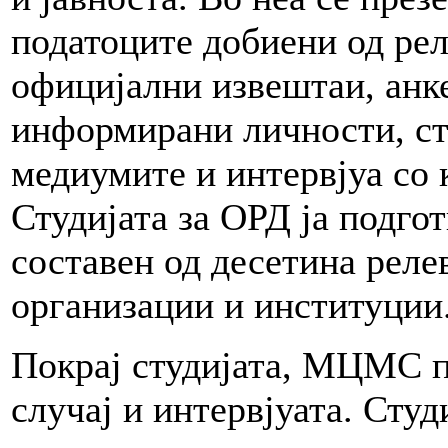
податоците добиени од ре
официјални извештаи, анке
информирани личности, сту
медиумите и интервјуа со
Студијата за ОРД ја подго
составен од десетина реле
организации и институции
Покрај студијата, МЦМС по
случај и интервјуата. Студ