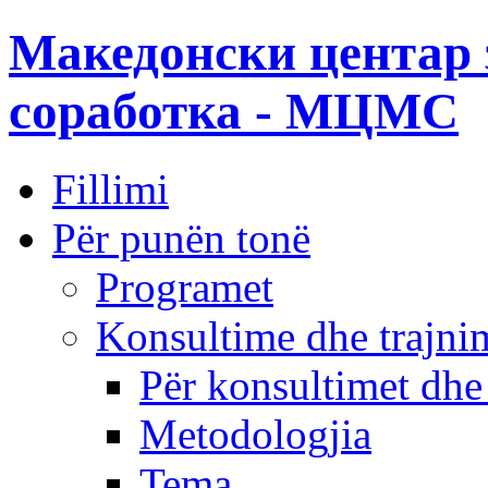
Македонски центар 
соработка - МЦМС
Fillimi
Për punën tonë
Programet
Konsultime dhe trajni
Për konsultimet dhe
Metodologjia
Tema