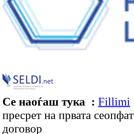
Се наоѓаш тука :
Fillimi
пресрет на првата сеопфат
договор