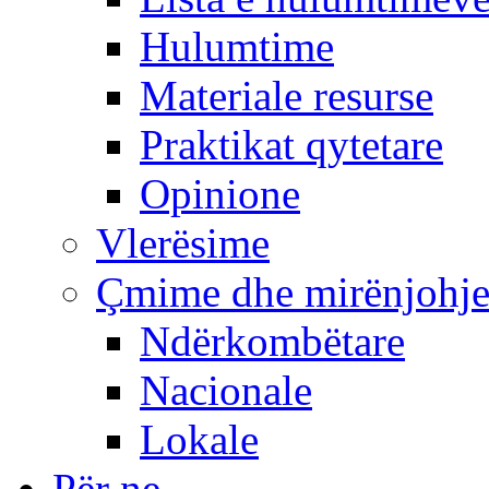
Hulumtime
Materiale resurse
Praktikat qytetare
Opinione
Vlerësime
Çmime dhe mirënjohj
Ndërkombëtare
Nacionale
Lokale
Për ne