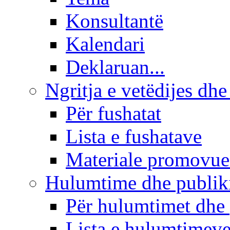
Konsultantë
Kalendari
Deklaruan...
Ngritja e vetëdijes dhe
Për fushatat
Lista e fushatave
Materiale promovue
Hulumtime dhe publi
Për hulumtimet dhe
Lista e hulumtimev