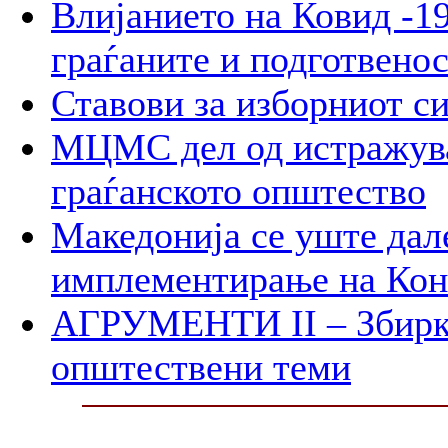
Влијанието на Ковид -19
граѓаните и подготвенос
Ставови за изборниот с
МЦМС дел од истражува
граѓанското општество
Македонија се уште дал
имплементирање на Ко
АГРУМЕНТИ II – Збирк
општествени теми