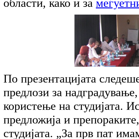
области, како и за
меѓуетн
По презентацијата следеше
предлози за надградување
користење на студијата. Ис
предложија и препораките,
студијата. „За прв пат има