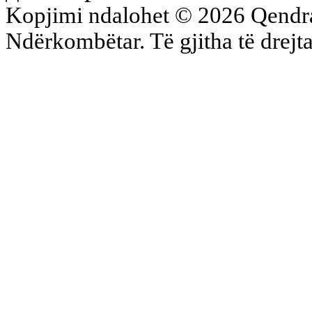
Kopjimi ndalohet © 2026 Qend
Ndërkombëtar. Të gjitha të drejta