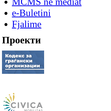
MCMS në mediat
e-Buletini
Fjalime
Проекти