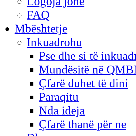
Logoja jonë
FAQ
Mbështetje
Inkuadrohu
Pse dhe si të inkua
Mundësitë në QMB
Çfarë duhet të dini
Paraqitu
Nda ideja
Çfarë thanë për ne