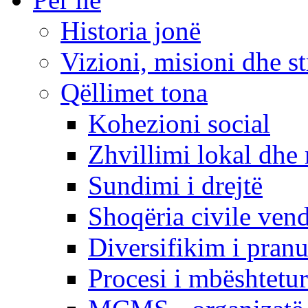
Historia jonë
Vizioni, misioni dhe st
Qëllimet tona
Kohezioni social
Zhvillimi lokal dhe 
Sundimi i drejtë
Shoqëria civile ven
Diversifikim i pranu
Procesi i mbështetur