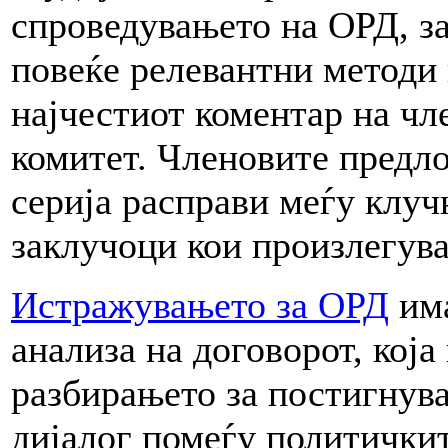
спроведувањето на ОРД, за
повеќе релевантни методи
најчестиот коментар на чл
комитет. Членовите предл
серија расправи меѓу клуч
заклучоци кои произлегуваа
Истражувањето за ОРД
има
анализа на договорот, која
разбирањето за постигнув
дијалог помеѓу политички