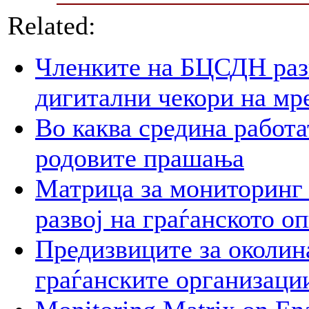
Related:
Членките на БЦСДН разг
дигитални чекори на мр
Во каква средина работа
родовите прашања
Матрица за мониторинг 
развој на граѓанското о
Предизвиците за околин
граѓанските организаци