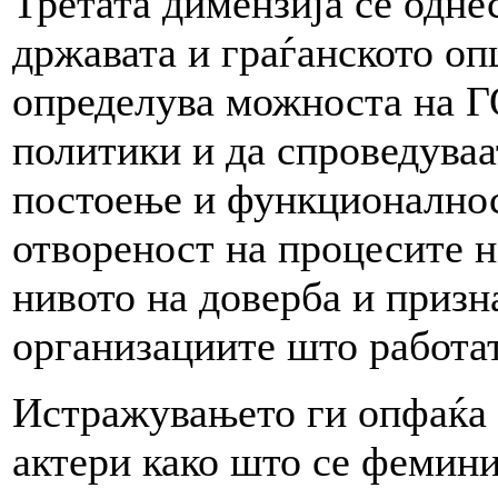
Третата димензија се одне
државата и граѓанското опш
определува можноста на ГО
политики и да спроведуваа
постоење и функционалнос
отвореност на процесите н
нивото на доверба и призн
организациите што работат
Истражувањето ги опфаќа
актери како што се фемини