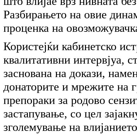
што влијае врз нивната бе
Разбирањето на овие динам
проценка на овозможувачк
Користејќи кабинетско ист
квалитативни интервјуа, с
заснована на докази, наме
донаторите и мрежите на г
препораки за родово сензи
застапување, со цел зајак
зголемување на влијанието