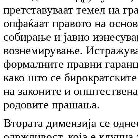
претставуваат темел на гр
опфаќаат правото на осно
собирање и јавно изнесува
вознемирување. Истражува
формалните правни гаранц
како што се бирократските
на законите и општествена
родовите прашања.
Втората димензија се одне
одржливост, која е клучна