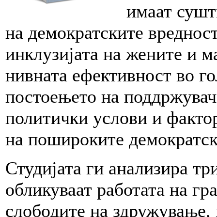
имаат сушт
на демократските вредност
инклузијата на жените и м
нивната ефективност во го
постоењето на поддржувач
политички услови и фактор
на пошироките демократск
Студијата ги анализира тр
обликуваат работата на гр
слободите на здружување,