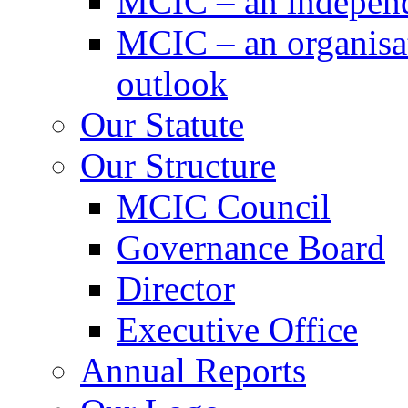
MCIC – an independe
MCIC – an organisat
outlook
Our Statute
Our Structure
MCIC Council
Governance Board
Director
Executive Office
Annual Reports