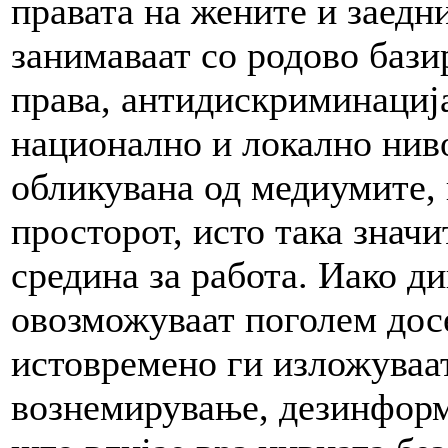
правата на жените и заедн
занимаваат со родово бази
права, антидискриминациј
национално и локално ниво
обликувана од медиумите, 
просторот, исто така знач
средина за работа. Иако д
овозможуваат поголем досе
истовремено ги изложуваа
вознемирување, дезинформ