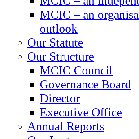
MCIC – an independe
MCIC – an organisat
outlook
Our Statute
Our Structure
MCIC Council
Governance Board
Director
Executive Office
Annual Reports