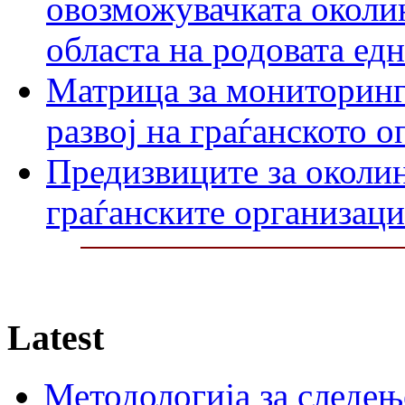
овозможувачката околин
областа на родовата ед
Матрица за мониторинг
развој на граѓанското 
Предизвиците за околин
граѓанските организаци
Latest
Методологија за следењ