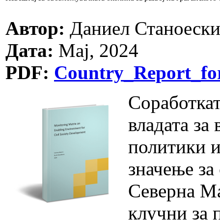
Автор:
Даниел Станоеск
Дата:
Мај, 2024
PDF:
Country_Report_f
Соработкат
владата за
политики и
значење за
Северна Ма
клучни за 