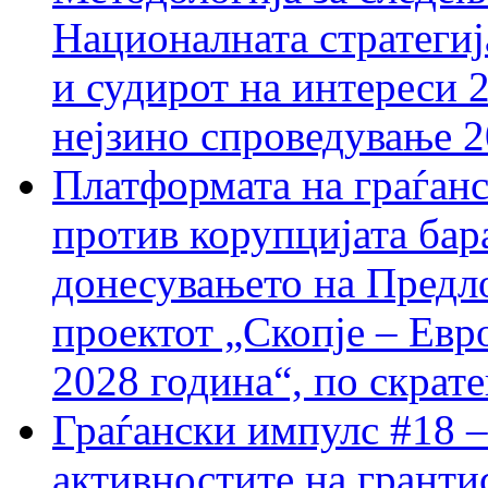
Националната стратегиј
и судирот на интереси 
нејзино спроведување 
Платформата на граѓанс
против корупцијата бар
донесувањето на Предло
проектот „Скопје – Евр
2028 година“, по скрат
Граѓански импулс #18 –
активностите на гранти