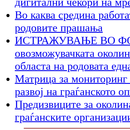
дигитални чекори на мр
Во каква средина работа
родовите прашања
ИСТРАЖУВАЊЕ ВО ФОК
овозможувачката околина
областа на родовата едн
Матрица за мониторинг 
развој на граѓанското о
Предизвиците за околин
граѓанските организаци