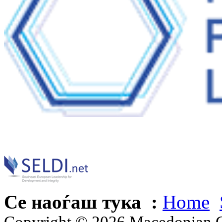
Се наоѓаш тука :
Home