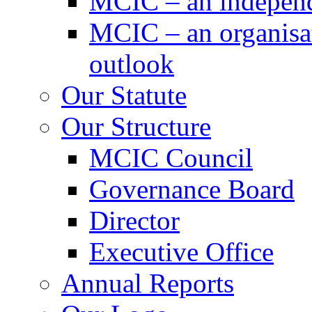
MCIC – an independe
MCIC – an organisat
outlook
Our Statute
Our Structure
MCIC Council
Governance Board
Director
Executive Office
Annual Reports