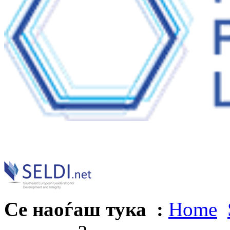
Се наоѓаш тука :
Home