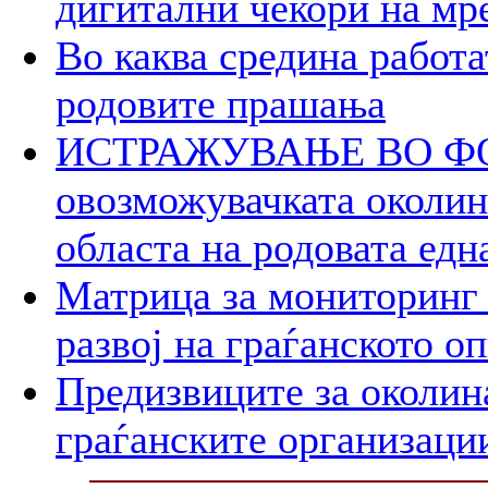
дигитални чекори на мр
Во каква средина работа
родовите прашања
ИСТРАЖУВАЊЕ ВО ФОК
овозможувачката околина
областа на родовата едн
Матрица за мониторинг 
развој на граѓанското о
Предизвиците за околин
граѓанските организаци