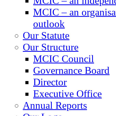
MCIC – an independe
MCIC – an organisat
outlook
Our Statute
Our Structure
MCIC Council
Governance Board
Director
Executive Office
Annual Reports