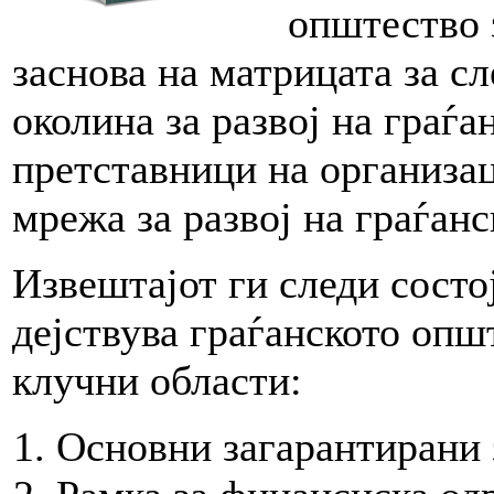
општество 
заснова на матрицата за с
околина за развој на граѓа
претставници на организа
мрежа за развој на граѓа
Извештајот ги следи состој
дејствува граѓанското опш
клучни области:
Основни загарантирани 