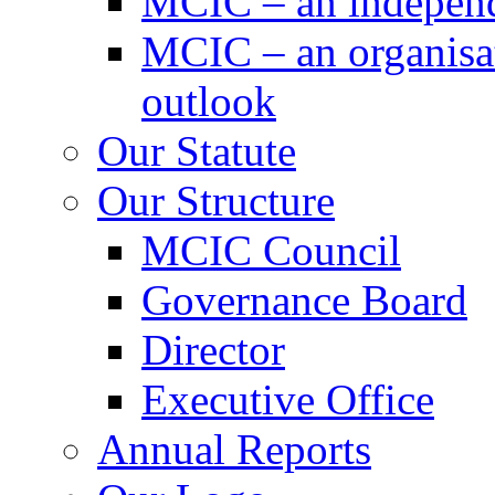
MCIC – an independe
MCIC – an organisat
outlook
Our Statute
Our Structure
MCIC Council
Governance Board
Director
Executive Office
Annual Reports