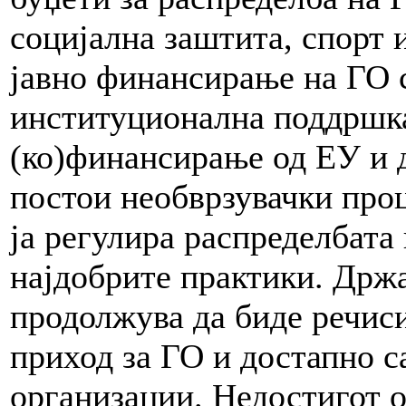
социјална заштита, спорт 
јавно финансирање на ГО с
институционална поддршка
(ко)финансирање од ЕУ и 
постои необврзувачки проц
ја регулира распределбата 
најдобрите практики. Држ
продолжува да биде речис
приход за ГО и достапно с
организации. Недостигот 