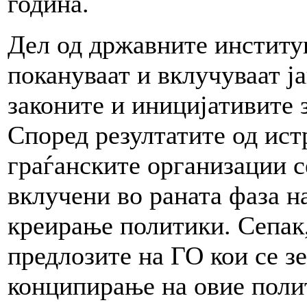
година.
Дел од државните институ
покануваат и вклучуваат ј
законите и иницијативите 
Според резултатите од ис
граѓанските организации с
вклучени во раната фаза н
креирање политики. Сепак,
предлозите на ГО кои се з
конципирање на овие поли