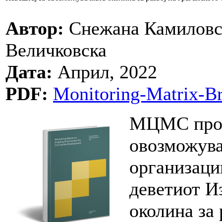
Автор:
Снежана Камиловск
Величковска
Дата:
Април, 2022
PDF:
Monitoring-Matrix-Br
МЦМС прод
овозможува
организации
деветиот И
околина за 