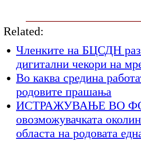
Related:
Членките на БЦСДН разг
дигитални чекори на мр
Во каква средина работа
родовите прашања
ИСТРАЖУВАЊЕ ВО ФОК
овозможувачката околина
областа на родовата едн