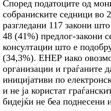
Според податоците од мон
собраниските седници во 2
разгледани 117 закони што
48 (41%) предлог-закони с
консултации што е подобру
(34,3%). ЕНЕР иако овозм
организации и граѓаните д
иницијативи по електронск
и не ја користат граѓански
бидејќи не беа поднесени 