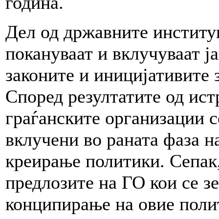
година.
Дел од државните институ
покануваат и вклучуваат ј
законите и иницијативите 
Според резултатите од ис
граѓанските организации с
вклучени во раната фаза н
креирање политики. Сепак,
предлозите на ГО кои се з
конципирање на овие поли