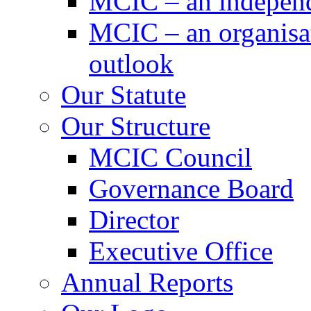
MCIC – an independe
MCIC – an organisat
outlook
Our Statute
Our Structure
MCIC Council
Governance Board
Director
Executive Office
Annual Reports