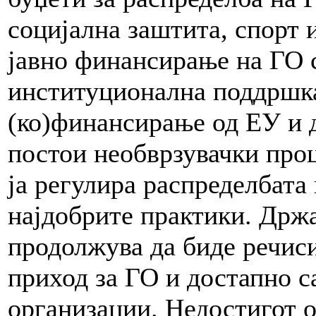
социјална заштита, спорт 
јавно финансирање на ГО с
институционална поддршка
(ко)финансирање од ЕУ и 
постои необврзувачки проц
ја регулира распределбата 
најдобрите практики. Држ
продолжува да биде речис
приход за ГО и достапно с
организации. Недостигот 