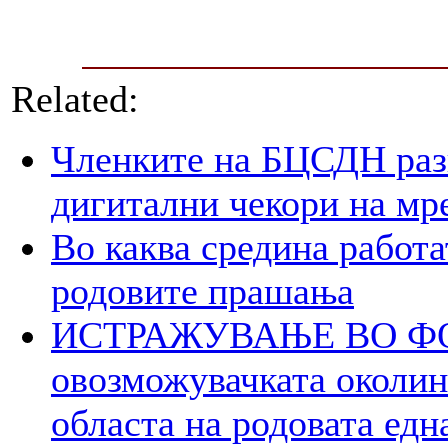
Related:
Членките на БЦСДН разг
дигитални чекори на мр
Во каква средина работа
родовите прашања
ИСТРАЖУВАЊЕ ВО ФОК
овозможувачката околина
областа на родовата едн