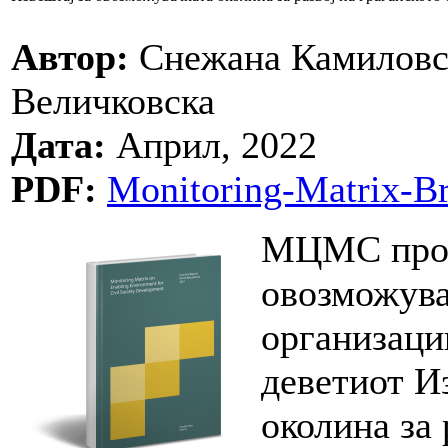
Автор:
Снежана Камиловск
Величковска
Дата:
Април, 2022
PDF:
Monitoring-Matrix-Br
МЦМС прод
овозможува
организации
деветиот И
околина за 