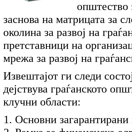
општество 
заснова на матрицата за с
околина за развој на граѓа
претставници на организа
мрежа за развој на граѓа
Извештајот ги следи состој
дејствува граѓанското опш
клучни области:
Основни загарантирани 