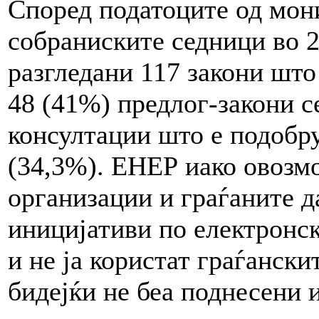
Според податоците од мон
собраниските седници во 2
разгледани 117 закони што
48 (41%) предлог-закони с
консултации што е подобру
(34,3%). ЕНЕР иако овозм
организации и граѓаните д
иницијативи по електронск
и не ја користат граѓански
бидејќи не беа поднесени 