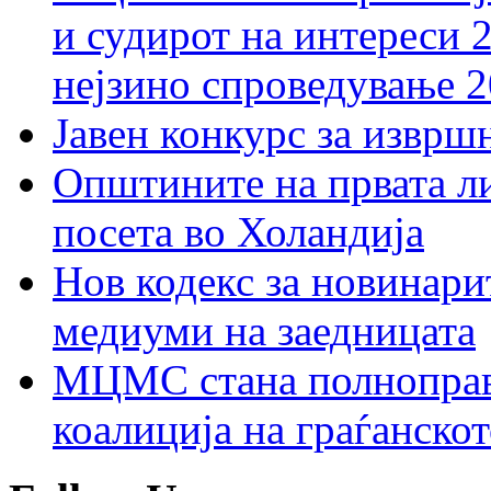
и судирот на интереси 
нејзино спроведување 
Јавен конкурс за изврш
Општините на првата ли
посета во Холандија
Нов кодекс за новинарит
медиуми на заедницата
МЦМС стана полноправн
коалиција на граѓанск