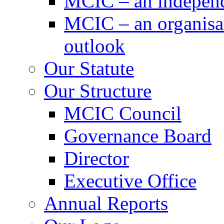
MCIC – an independe
MCIC – an organisat
outlook
Our Statute
Our Structure
MCIC Council
Governance Board
Director
Executive Office
Annual Reports