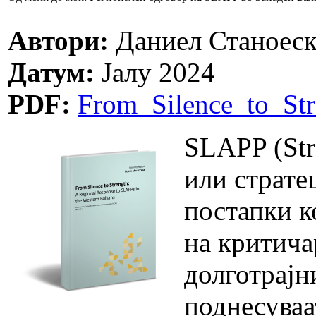
Автори:
Даниел Станоеск
Датум:
Јалу 2024
PDF:
From_Silence_to_St
SLAPP (Stra
или страте
постапки к
на критича
долготрајн
поднесуваа