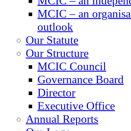
MCIC – an independe
MCIC – an organisat
outlook
Our Statute
Our Structure
MCIC Council
Governance Board
Director
Executive Office
Annual Reports