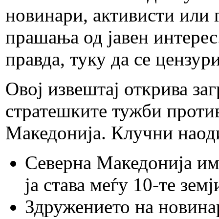
новинари, активисти или 
прашања од јавен интерес
правда, туку да се цензур
Овој извештај открива за
стратешките тужби против
Македонија. Клучни наоди
Северна Македонија им
ја става меѓу 10-те зем
Здружението на новина