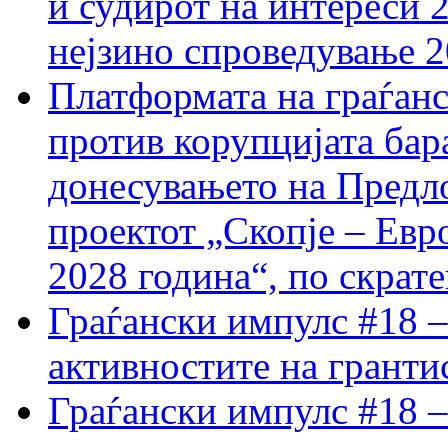
и судирот на интереси 
нејзино спроведување 
Платформата на граѓанс
против корупцијата бар
донесувањето на Предло
проектот „Скопје – Евр
2028 година“, по скрат
Граѓански импулс #18 –
активностите на гранти
Граѓански импулс #18 –