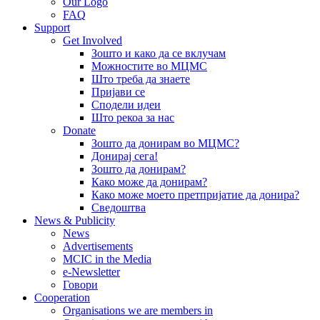
Our Logo
FAQ
Support
Get Involved
Зошто и како да се вклучам
Можностите во МЦМС
Што треба да знаете
Пријави се
Сподели идеи
Што рекоа за нас
Donate
Зошто да донирам во МЦМС?
Донирај сега!
Зошто да донирам?
Како може да донирам?
Како може моето претпријатие да донира?
Сведоштва
News & Publicity
News
Advertisements
MCIC in the Media
e-Newsletter
Говори
Cooperation
Organisations we are members in