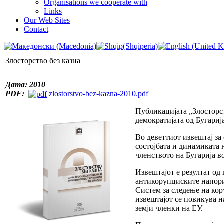
Organisations we cooperate with
Links
Our Web Sites
Contact
Злосторство без казна
Дата: 2010
PDF:
zlostorstvo-bez-kazna-2010.pdf
Публикацијата „Злосторст
демократијата од Бугариј
Во деветтиот извештај за 
состојбата и динамиката 
членството на Бугарија в
Извештајот е резултат од
антикорупциските напори
Систем за следење на ко
извештајот се повикува н
земји членки на ЕУ.