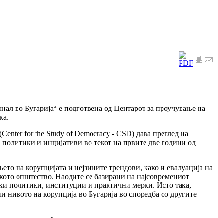
нал во Бугарија“ е подготвена од Центарот за проучување на
ка.
Center for the Study of Democracy - CSD) дава преглед на
и политики и инцијативи во текот на првите две години од
то на корупцијата и нејзините трендови, како и евалуација на
ото општество. Наодите се базирани на најсовремениот
ски политики, институции и практични мерки. Исто така,
и нивото на корупција во Бугарија во споредба со другите