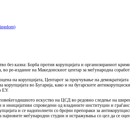
во без казна: Борба против корупцијата и организираниот крими
а, во ре-издание на Македонскиот центар за меѓународна соработ
оцена на корупцијата, Центарот за проучување на демократијата (
на корупцијата во Бугарија, како и на бугарските антикорупциск
о ЕУ.
 повеќегодишното искуство на ЦСД во редовно следење на ширење
 и иницијативи спроведени од владините институции и граѓанск
рупцијата и се надополнети со бројни препораки за антикорупци
а најновите меѓународни студии и истражувања со цел да се оцен