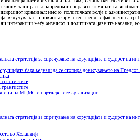
 организираниот криминал и понатаму остануваат злосторства ко
ј економскиот раст и напредокот направен во минатата во област
анизираниот криминал: имено, политичката волја и администрат
ја, вклучувајќи гп новиот алармантен тренд: зафаќањето на гра
ани интеракции меѓу бизнисот и политиката: јавните набавки, к
лната стратегија за спречување на корупцијата и судирот на ин
орупцијата бара веднаш да се стопира донесувањето на Предлог-
апка
а грантистите
а грантистите
тавници на МЦМС и партнерските организации
лната стратегија за спречување на корупцијата и судирот на ин
сета во Холандија
едиуми на заедницата