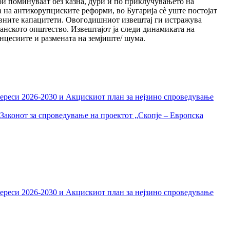
и поминуваат без казна, дури и по приклучувањето на
а на антикорупциските реформи, во Бугарија сè уште постојат
ивните капацитети. Овогодишниот извештај ги истражува
ѓанското општество. Извештајот ја следи динамиката на
онцесиите и размената на земјиште/ шума.
тереси 2026-2030 и Акцискиот план за нејзино спроведување
Законот за спроведување на проектот „Скопје – Европска
тереси 2026-2030 и Акцискиот план за нејзино спроведување