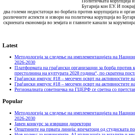
Политичката корупција и
Бугарија кон ЕУ. И покра
два големи недостатоци во борбата против корупцијата и орг
различните аспекти и извори на политичка корупција во Бугари
скриената економија во земјата и главните канали за корумпир
Latest
Методологија за следење на имплементацијата на Национа
2026-2030
Платформата на граѓански организации за борба против к
престолнина на културата 2028 година“, по скратена пост
Граѓански импулс #18 – месечен осврт на активностите н
Граѓански импулс #18 – месечен осврт на активностите н
Регионалната советничка на ГЦЕРФ се сретна со претс
Popular
Методологија за следење на имплементацијата на Национа
2026-2030
Јавен конкурс за извршни директори
Општините на првата линија: впечатоци од студиската по
Нов кодекс за новинарите, AI апликација за младите и м