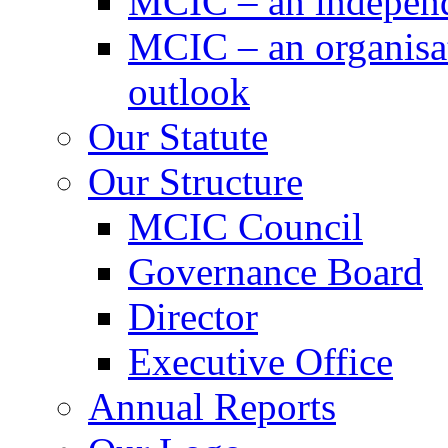
MCIC – an independe
MCIC – an organisat
outlook
Our Statute
Our Structure
MCIC Council
Governance Board
Director
Executive Office
Annual Reports