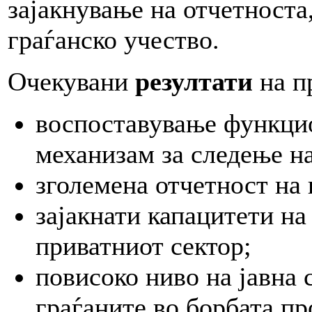
зајакнување на отчетноста
граѓанско учество.
Очекувани
резултати
на п
воспоставување функцио
механизам за следење н
зголемена отчетност на
зајакнати капацитети на
приватниот сектор;
повисоко ниво на јавна 
граѓаните во борбата пр