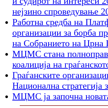
и судирот на интереси 2
нејзино спроведување 2
Работна средба на Плат
организации за борба пр
на Собранието на Црна 
МЦМС стана полноправн
коалиција на граѓанско
Граѓанските организаци
Национална стратегија з
МЦМС ја започна новат