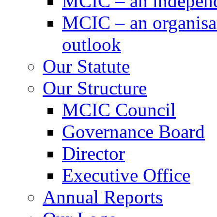
MCIC – an independe
MCIC – an organisat
outlook
Our Statute
Our Structure
MCIC Council
Governance Board
Director
Executive Office
Annual Reports