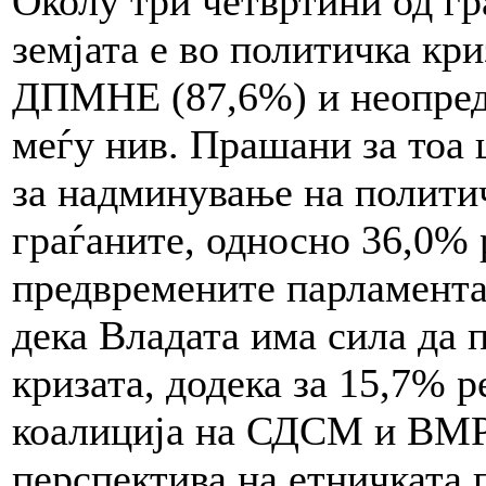
Околу три четвртини од гр
земјата е во политичка к
ДПМНЕ (87,6%) и неопреде
меѓу нив. Прашани за тоа 
за надминување на политич
граѓаните, односно 36,0% 
предвремените парламента
дека Владата има сила да 
кризата, додека за 15,7%
коалиција на СДСМ и ВМ
перспектива на етничката 