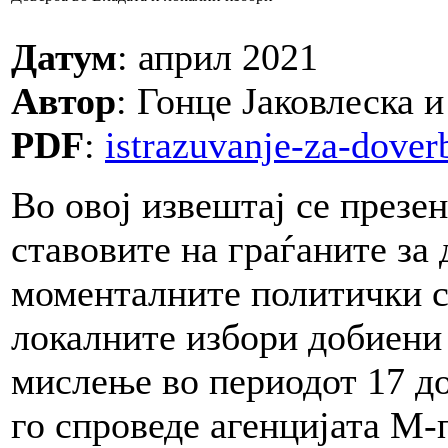
Датум
: април 2021
Автор
: Гонце Јаковлеска 
PDF
:
istrazuvanje-za-doverb
Во овој извештај се презе
ставовите на граѓаните за 
моменталните политички с
локалните избори добиени
мислење во периодот 17 д
го спроведе агенцијата М-