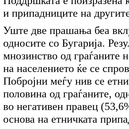
Поддршката е поизразена 
и припадниците на другите
Уште две прашања беа вклу
односите со Бугарија. Рез
мнозинство од граѓаните н
на населението ќе се спров
Побројни меѓу нив се етн
половина од граѓаните, одн
во негативен правец (53,6
основа на етничката припа