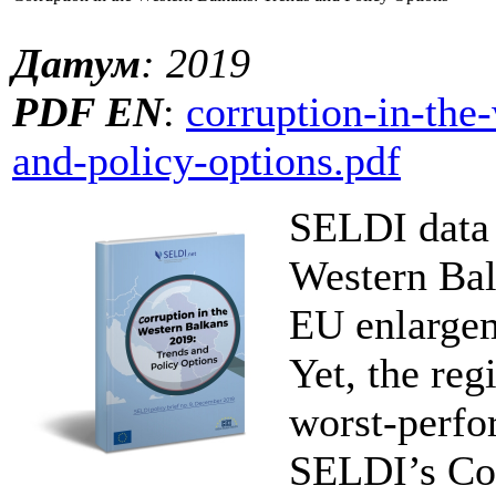
Датум
: 2019
PDF EN
:
corruption-in-the
and-policy-options.pdf
SELDI data 
Western Bal
EU enlargem
Yet, the reg
worst-perfo
SELDI’s Co