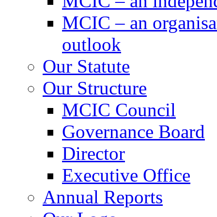
MCIC – an independe
MCIC – an organisat
outlook
Our Statute
Our Structure
MCIC Council
Governance Board
Director
Executive Office
Annual Reports