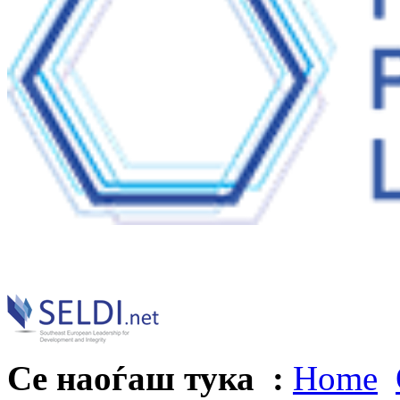
Се наоѓаш тука :
Home