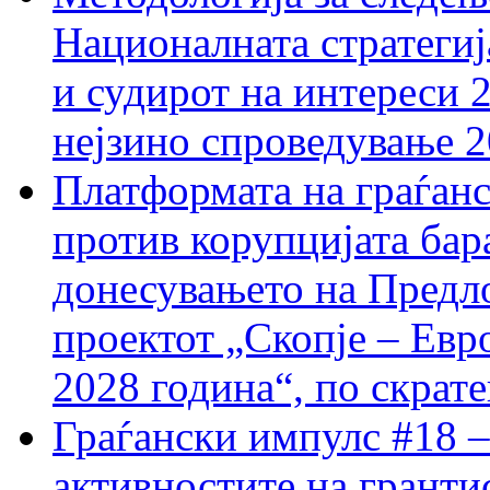
Националната стратегиј
и судирот на интереси 
нејзино спроведување 
Платформата на граѓанс
против корупцијата бар
донесувањето на Предло
проектот „Скопје – Евр
2028 година“, по скрат
Граѓански импулс #18 –
активностите на гранти