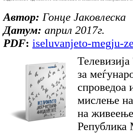
Автор:
Гонце Јаковлеска
Датум:
април 2017г.
PDF
:
iseluvanjeto-megju-ze
Телевизија
за меѓунар
спроведоа 
мислење на
на живеење
Република 