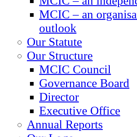
MCIC – an independe
MCIC – an organisat
outlook
Our Statute
Our Structure
MCIC Council
Governance Board
Director
Executive Office
Annual Reports