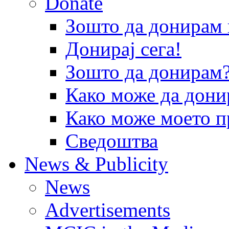
Donate
Зошто да донира
Донирај сега!
Зошто да донирам
Како може да дони
Како може моето п
Сведоштва
News & Publicity
News
Advertisements