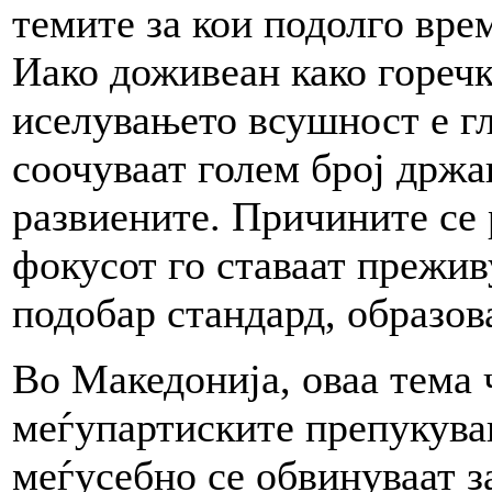
темите за кои подолго вре
Иако доживеан како горечк
иселувањето всушност е гл
соочуваат голем број држа
развиените. Причините се 
фокусот го ставаат прежив
подобар стандард, образов
Во Македонија, оваа тема 
меѓупартиските препукува
меѓусебно се обвинуваат за