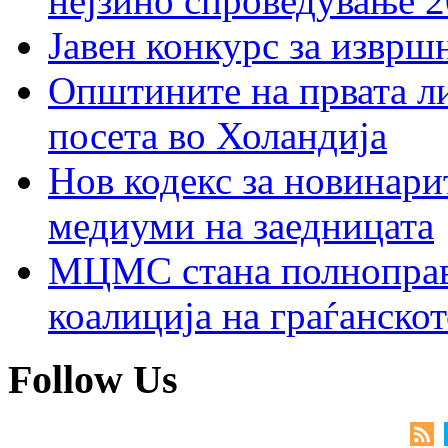
нејзино спроведување 
Јавен конкурс за изврш
Општините на првата ли
посета во Холандија
Нов кодекс за новинарит
медиуми на заедницата
МЦМС стана полноправн
коалиција на граѓанск
Follow Us