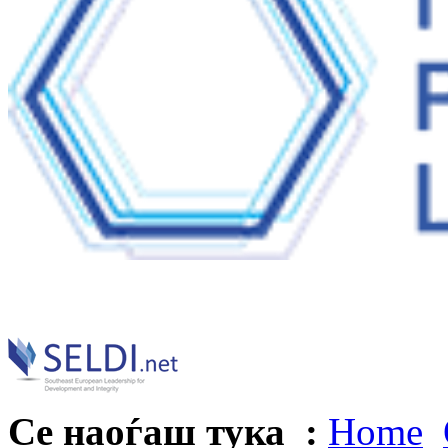
Се наоѓаш тука :
Home