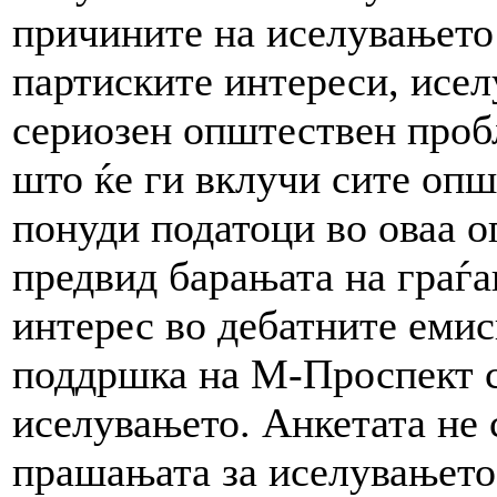
причините на иселувањето 
партиските интереси, исел
сериозен општествен пробл
што ќе ги вклучи сите оп
понуди податоци во оваа о
предвид барањата на граѓа
интерес во дебатните еми
поддршка на М-Проспект с
иселувањето. Анкетата не 
прашањата за иселувањето