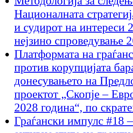
Методологија за следењ
Националната стратегиј
и судирот на интереси 
нејзино спроведување 
Платформата на граѓанс
против корупцијата бар
донесувањето на Предло
проектот „Скопје – Евр
2028 година“, по скрат
Граѓански импулс #18 –