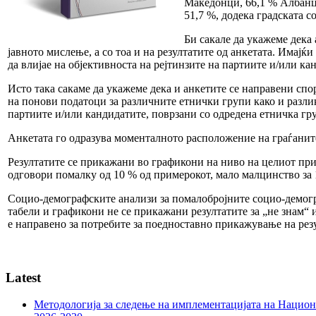
Македонци, 66,1 % Албанци
51,7 %, додека градската со
Би сакале да укажеме дека
јавното мислење, а со тоа и на резултатите од анкетата. Имајќ
да влијае на објективноста на рејтинзите на партиите и/или ка
Исто така сакаме да укажеме дека и анкетите се направени сп
на понови податоци за различните етнички групи како и разлик
партиите и/или кандидатите, поврзани со одредена етничка гр
Анкетата го одразува моменталното расположение на граѓанит
Резултатите се прикажани во графикони на ниво на целиот при
одговори помалку од 10 % од примерокот, мало малцинство за 1
Социо-демографските анализи за помалобројните социо-демогр
табели и графикони не се прикажани резултатите за „не знам“ и
е направено за потребите за поедноставно прикажување на резу
Latest
Методологија за следење на имплементацијата на Национа