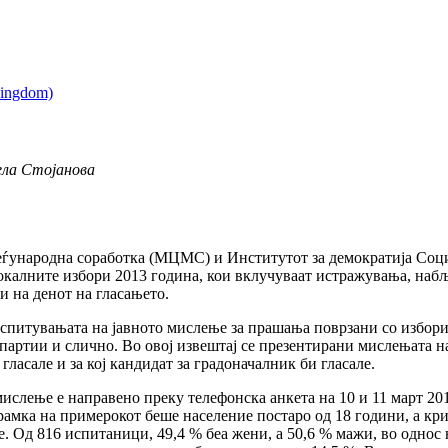
ла Стојанова
еѓународна соработка (МЦМС) и Институтот за демократија Соц
окалните избори 2013 година, кои вклучуваат истражувања, наб
и на денот на гласањето.
испитувањата на јавното мислење за прашања поврзани со избори
партии и слично. Во овој извештај се презентирани мислењата на
 гласале и за кој кандидат за градоначалник би гласале.
ислење е направено преку телефонска анкета на 10 и 11 март 201
амка на примерокот беше население постаро од 18 години, а кри
е. Од 816 испитаници, 49,4 % беа жени, а 50,6 % мажи, во однос 