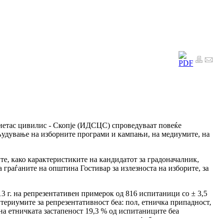
иетас цивилис - Скопје (ИДСЦС) спроведуваат повеќе
људување на изборните програми и кампањи, на медиумите, на
те, како карактеристиките на кандидатот за градоначалник,
 граѓаните на општина Гостивар за излезноста на изборите, за
3 г. на репрезентативен примерок од 816 испитаници со ± 3,5
териумите за репрезентативност беа: пол, етничка припадност,
на етничката застапеност 19,3 % од испитаниците беа