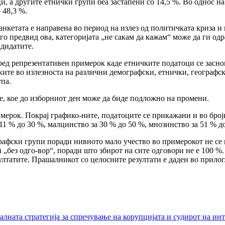
, а другите етнички групи беа застапени со 14,5 %. Во однос на
 48,3 %.
 анкетата е направена во период на излез од политичката криза 
и го предвид ова, категоријата „не сакам да кажам“ може да ги о
ндидатите.
оред репрезентативен примерок каде етничките податоци се засно
ите во излезноста на различни демографски, етнички, географск
упа.
е, кое до изборниот ден може да биде подложно на промени.
мерок. Покрај графико-ните, податоците се прикажани и во број
1 % до 30 %, малцинство за 30 % до 50 %, мнозинство за 51 % до
афски групи поради нивното мало учество во примерокот не се к
 „без одго-вор“, поради што збирот на сите одговори не е 100 %
лтатите. Прашалникот со целосните резултати е даден во прилог
лната стратегија за спречување на корупцијата и судирот на ин