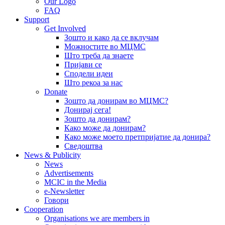
Our Logo
FAQ
Support
Get Involved
Зошто и како да се вклучам
Можностите во МЦМС
Што треба да знаете
Пријави се
Сподели идеи
Што рекоа за нас
Donate
Зошто да донирам во МЦМС?
Донирај сега!
Зошто да донирам?
Како може да донирам?
Како може моето претпријатие да донира?
Сведоштва
News & Publicity
News
Advertisements
MCIC in the Media
e-Newsletter
Говори
Cooperation
Organisations we are members in