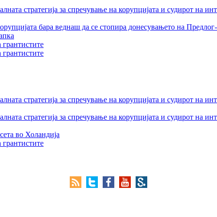
лната стратегија за спречување на корупцијата и судирот на ин
орупцијата бара веднаш да се стопира донесувањето на Предлог-
апка
а грантистите
а грантистите
лната стратегија за спречување на корупцијата и судирот на ин
лната стратегија за спречување на корупцијата и судирот на ин
сета во Холандија
а грантистите