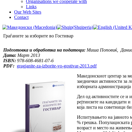
Organisations we cooperate with
Links
Our Web Sites
Contact
Граѓаните за изборите во Гостивар
Подготовка и обработка на податоци:
Миша Поповиќ, Дание
Дата:
Март 2013
ISBN:
978-608-4681-07-6
PDF:
gragjanite-za-izborite-vo-gostivar-2013.pdf
Македонскиот центар за м
заеднички активности за л
изборната администрација 
Дел од активностите се и 
рејтинзите на кандидати и 
која листа на советници би
Испитувањето на јавното м
% грешка. Популациската р
возраст и место на живеењ