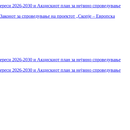
тереси 2026-2030 и Акцискиот план за нејзино спроведување
Законот за спроведување на проектот „Скопје – Европска
тереси 2026-2030 и Акцискиот план за нејзино спроведување
тереси 2026-2030 и Акцискиот план за нејзино спроведување