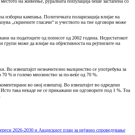
 местото на живеење, руралната популација беше застапена со
и на изборна кампања. Политичката поларизација влијае на
дразува „скриените гласачи“ и учеството на тие одговори може
вани на податоците од пописот од 2002 година. Недостатокот
и групи може да влијае на објективноста на рејтинзите на
ки. Во извештајот незначително малцинство се употребува за
 70 % и големо мнозинство за по-веќе од 70 %.
оментирани во овој извештај. Во извештајот во одредени
. Исто така некаде не се прикажани ни одговорите под 1 %. Тоа
.
тереси 2026-2030 и Акцискиот план за нејзино спроведување