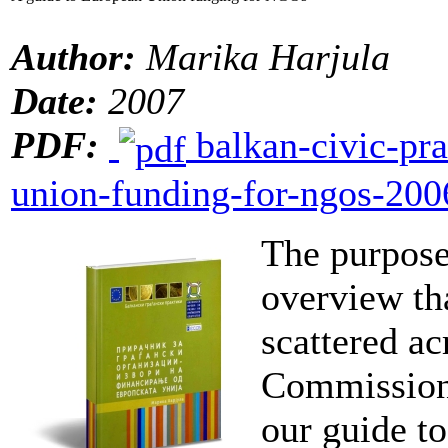
Author:
Marika Harjula
Date:
2007
PDF:
balkan-civic-pra
union-funding-for-ngos-200
The purpose 
overview th
scattered ac
Commission 
our guide t