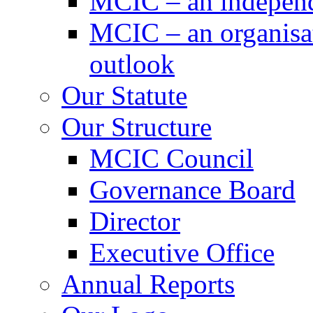
MCIC – an independe
MCIC – an organisat
outlook
Our Statute
Our Structure
MCIC Council
Governance Board
Director
Executive Office
Annual Reports