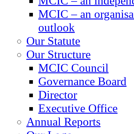
MCIC – an independe
MCIC – an organisat
outlook
Our Statute
Our Structure
MCIC Council
Governance Board
Director
Executive Office
Annual Reports