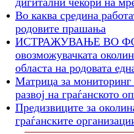
дигитални чекори на мр
Во каква средина работа
родовите прашања
ИСТРАЖУВАЊЕ ВО ФОК
овозможувачката околина
областа на родовата едн
Матрица за мониторинг 
развој на граѓанското о
Предизвиците за околин
граѓанските организаци