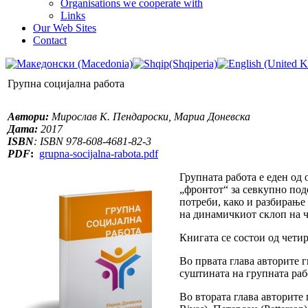
Organisations we cooperate with
Links
Our Web Sites
Contact
Групна социјална работа
Автори:
Мирослав К. Пендароски, Мариа Доневска
Дата:
2017
ISBN
: ISBN 978-608-4681-82-3
PDF
:
grupna-socijalna-rabota.pdf
Групната работа е еден од
„фронтот“ за севкупно под
потреби, како и разбирање
на динамичкиот склоп на чо
Книгата се состои од четир
Во првата глава авторите г
суштината на групната раб
Во втората глава авторите