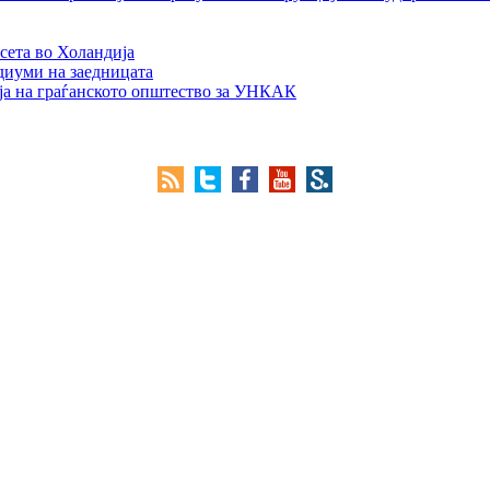
сета во Холандија
едиуми на заедницата
ја на граѓанското општество за УНКАК