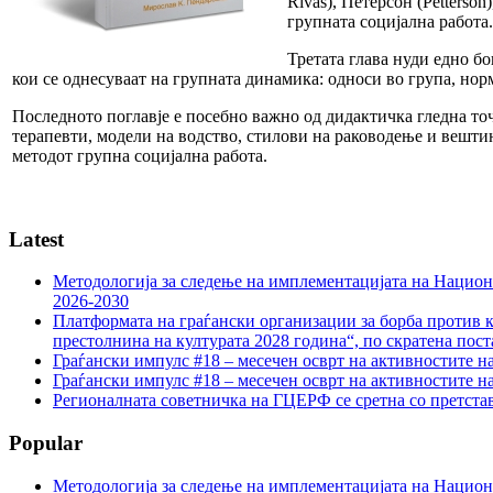
Rivas), Петерсон (Petterso
групната социјална работа.
Третата глава нуди едно б
кои се однесуваат на групната динамика: односи во група, норм
Последното поглавје е посебно важно од дидактичка гледна точ
терапевти, модели на водство, стилови на раководење и вешти
методот групна социјална работа.
Latest
Методологија за следење на имплементацијата на Национа
2026-2030
Платформата на граѓански организации за борба против к
престолнина на културата 2028 година“, по скратена пост
Граѓански импулс #18 – месечен осврт на активностите н
Граѓански импулс #18 – месечен осврт на активностите н
Регионалната советничка на ГЦЕРФ се сретна со претс
Popular
Методологија за следење на имплементацијата на Национа