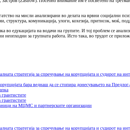
n), Застров (Zastrow). Посебно внимание им е посветено на третм
огатство на мисли анализирани во делата на врвни социјални пси
и, структура, комуникација, улоги, кохезија, притисок, моќ, по
ка во едукацијата на водачи на групите. И тој проблем се анали
ни неопходни за групната работа. Исто така, во трудот се прил
лната стратегија за спречување на корупцијата и судирот на ин
орупцијата бара веднаш да се стопира донесувањето на Предлог-
апка
а грантистите
а грантистите
тавници на МЦМС и партнерските организации
лната стратегија за спречување на корупцијата и судирот на ин