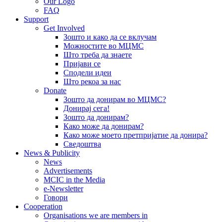
Our Logo
FAQ
Support
Get Involved
Зошто и како да се вклучам
Можностите во МЦМС
Што треба да знаете
Пријави се
Сподели идеи
Што рекоа за нас
Donate
Зошто да донирам во МЦМС?
Донирај сега!
Зошто да донирам?
Како може да донирам?
Како може моето претпријатие да донира?
Сведоштва
News & Publicity
News
Advertisements
MCIC in the Media
e-Newsletter
Говори
Cooperation
Organisations we are members in