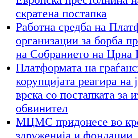
скратена постапка
Работна средба на Плат
организации за борба пр
на Собранието на Црна 
Платформата на граѓанс
корупцијата реагира на 
врска со постапката за 
обвинител
МЦМС придонесe во кре
здруженија и фондации