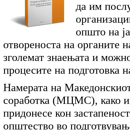
да им посл
организаци
општо на ј
отвореноста на органите н
зголемат знаењата и можно
процесите на подготовка н
Намерата на Македонскиот
соработка (МЦМС), како из
придонесе кон застапеност
општество во подготвувањ