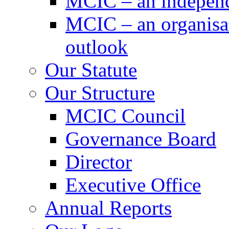
MCIC – an independe
MCIC – an organisat
outlook
Our Statute
Our Structure
MCIC Council
Governance Board
Director
Executive Office
Annual Reports