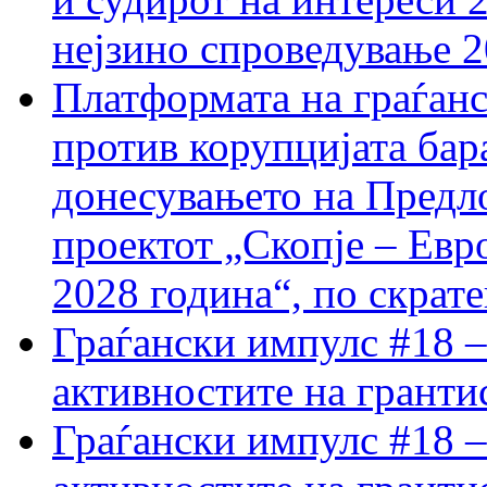
нејзино спроведување 
Платформата на граѓанс
против корупцијата бар
донесувањето на Предло
проектот „Скопје – Евр
2028 година“, по скрат
Граѓански импулс #18 –
активностите на гранти
Граѓански импулс #18 –