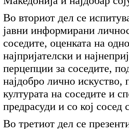
Македонија и најдобар сој
Во вториот дел се испитув
јавни информирани личнос
соседите, оценката на одн
најпријателски и најнепри
перцепции за соседите, по
најдобро лично искуство, 
културата на соседите и с
предрасуди и со кој сосед 
Во третиот дел се презент