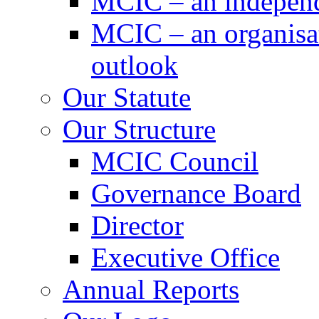
MCIC – an independe
MCIC – an organisat
outlook
Our Statute
Our Structure
MCIC Council
Governance Board
Director
Executive Office
Annual Reports