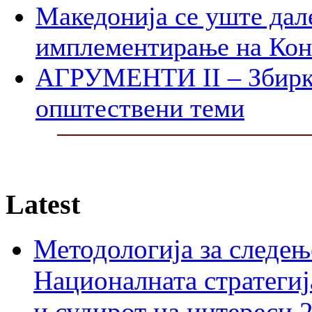
Македонија се уште дал
имплементирање на Ко
АГРУМЕНТИ II – Збирк
општествени теми
Latest
Методологија за следењ
Националната стратегиј
и судирот на интереси 