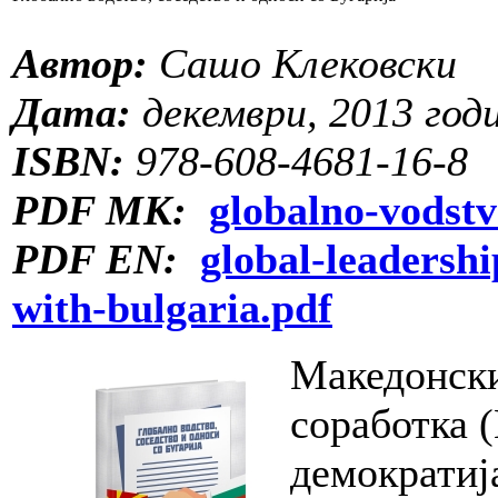
Автор:
Сашо Клековски
Дата:
декември, 2013 год
ISBN:
978-608-4681-16-8
PDF МК:
globalno-vodstv
PDF EN:
global-leadersh
with-bulgaria.pdf
Македонски
соработка 
демократиј