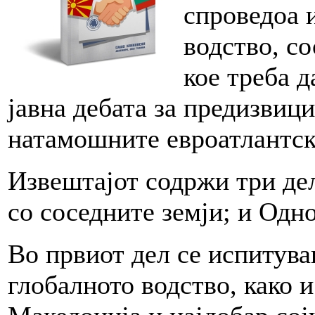
спроведоа 
водство, со
кое треба 
јавна дебата за предизвиц
натамошните евроатлантск
Извештајот содржи три де
со соседните земји; и Одно
Во првиот дел се испитува
глобалното водство, како и