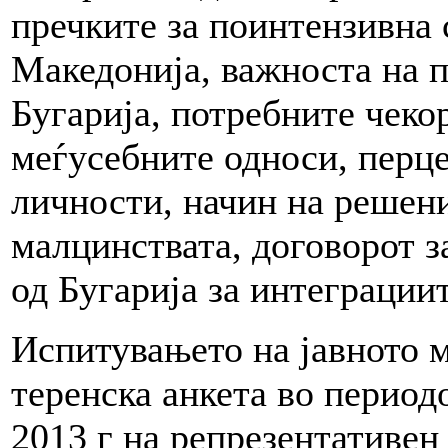
пречките за поинтензивна 
Македонијa, важноста на 
Бугарија, потребните чеко
меѓусебните односи, перц
личности, начин на решен
малцинствата, договорот з
од Бугарија за интеграциит
Испитувањето на јавното 
теренска анкета во период
2013 г на репрезентативен