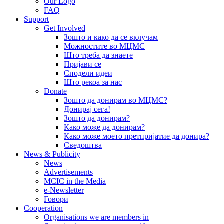
Our Logo
FAQ
Support
Get Involved
Зошто и како да се вклучам
Можностите во МЦМС
Што треба да знаете
Пријави се
Сподели идеи
Што рекоа за нас
Donate
Зошто да донирам во МЦМС?
Донирај сега!
Зошто да донирам?
Како може да донирам?
Како може моето претпријатие да донира?
Сведоштва
News & Publicity
News
Advertisements
MCIC in the Media
e-Newsletter
Говори
Cooperation
Organisations we are members in