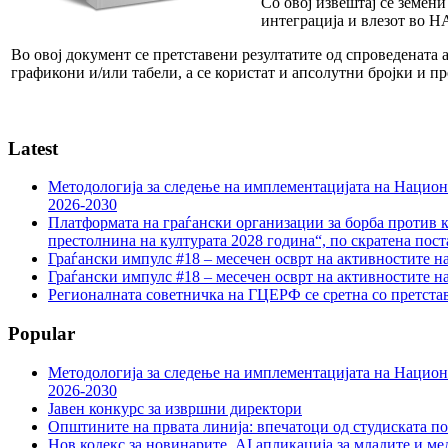
Со овој извештај се земен
интеграција и влезот во 
Во овој документ се претставени резултатите од спроведената 
графикони и/или табели, а се користат и апсолутни бројки и п
Latest
Методологија за следење на имплементацијата на Национа
2026-2030
Платформата на граѓански организации за борба против к
престолнина на културата 2028 година“, по скратена пост
Граѓански импулс #18 – месечен осврт на активностите н
Граѓански импулс #18 – месечен осврт на активностите н
Регионалната советничка на ГЦЕРФ се сретна со претс
Popular
Методологија за следење на имплементацијата на Национа
2026-2030
Јавен конкурс за извршни директори
Општините на првата линија: впечатоци од студиската по
Нов кодекс за новинарите, AI апликација за младите и м