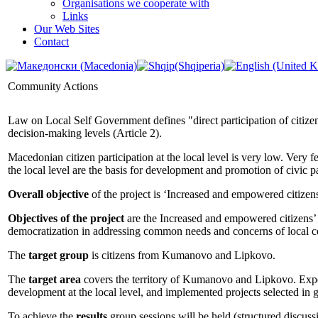
Organisations we cooperate with
Links
Our Web Sites
Contact
Community Actions
Law on Local Self Government defines "direct participation of citizens
decision-making levels (Article 2).
Macedonian citizen participation at the local level is very low. Very f
the local level are the basis for development and promotion of civic 
Overall objective
of the project is ‘Increased and empowered citizens 
Objectives of the project
are the Increased and empowered citizens’ p
democratization in addressing common needs and concerns of local com
Тhe
target group
is citizens from Kumanovo and Lipkovo.
The
target area
covers the territory of Kumanovo and Lipkovo. Expected
development at the local level, and implemented projects selected in 
To achieve the
results
group sessions will be held (structured discuss