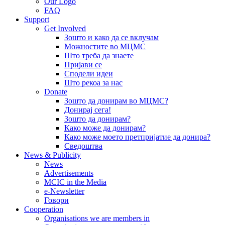
Our Logo
FAQ
Support
Get Involved
Зошто и како да се вклучам
Можностите во МЦМС
Што треба да знаете
Пријави се
Сподели идеи
Што рекоа за нас
Donate
Зошто да донирам во МЦМС?
Донирај сега!
Зошто да донирам?
Како може да донирам?
Како може моето претпријатие да донира?
Сведоштва
News & Publicity
News
Advertisements
MCIC in the Media
e-Newsletter
Говори
Cooperation
Organisations we are members in