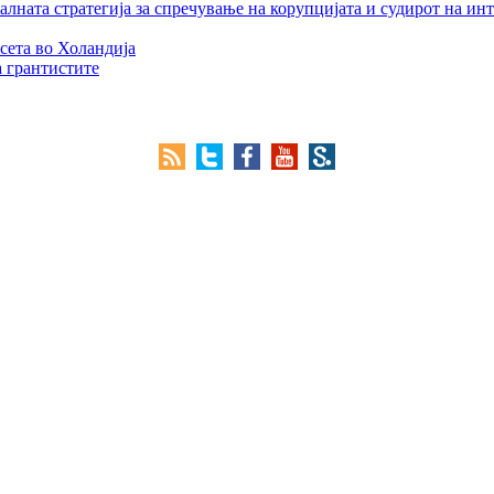
лната стратегија за спречување на корупцијата и судирот на ин
сета во Холандија
а грантистите