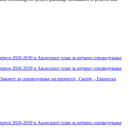
тереси 2026-2030 и Акцискиот план за нејзино спроведување
тереси 2026-2030 и Акцискиот план за нејзино спроведување
Законот за спроведување на проектот „Скопје – Европска
тереси 2026-2030 и Акцискиот план за нејзино спроведување