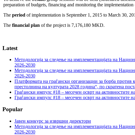
preparation of budgets, financing and monitoring the implementation o
The
period
of implementation is September 1, 2015 to March 30, 20
The
financial plan
of the project is 7,176,180 MKD.
Latest
Методологија за следење на имплементацијата на Национа
2026-2030
Методологија за следење на имплементацијата на Национа
2026-2030
Платформата на граѓански организации за борба против к
престолнина на културата 2028 година“, по скратена пост
Граѓански импулс #18 – месечен осврт на активностите н
Граѓански импулс #18 – месечен осврт на активностите н
Popular
Јавен конкурс за извршни директори
Методологија за следење на имплементацијата на Национа
2026-2030