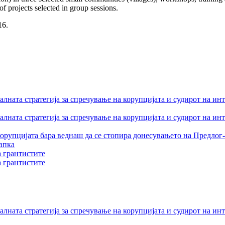
f projects selected in group sessions.
16.
лната стратегија за спречување на корупцијата и судирот на ин
лната стратегија за спречување на корупцијата и судирот на ин
орупцијата бара веднаш да се стопира донесувањето на Предлог-
апка
а грантистите
а грантистите
лната стратегија за спречување на корупцијата и судирот на ин