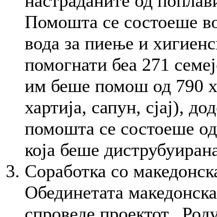
настраданите од поплав
Помошта се состоеше в
вода за пиење и хигиен
помогнати беа 271 семеј
им беше помош од 790 х
хартија, сапун, сјај), 
помошта се состоеше од
која беше диструбуирана
Соработка со македонска
Обединетата македонск
спроведе проектот „Род