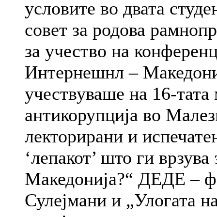
условите во двата студ
совет за родова рамно
за учество на конференц
Интернешнл – Македон
учествуваше на 16-тата
антикорупција во Мале
лекторирани и испечатен
‘лепакот’ што ги врзува
Македонија?“ ДЕДЕ – фо
Сулејмани и „Улогата н