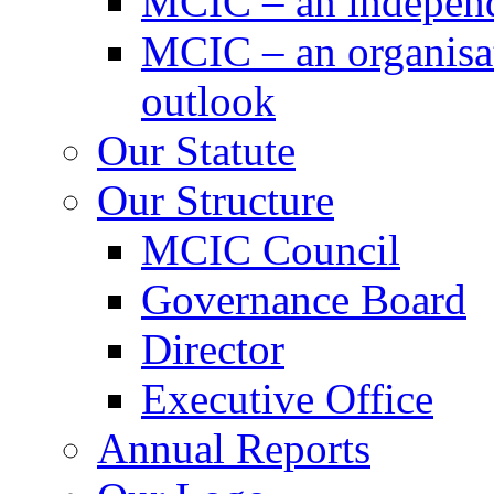
MCIC – an independe
MCIC – an organisat
outlook
Our Statute
Our Structure
MCIC Council
Governance Board
Director
Executive Office
Annual Reports