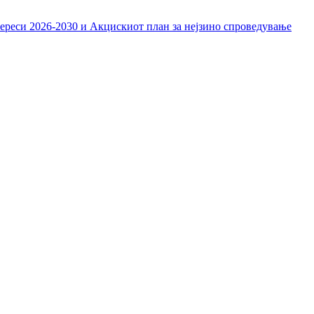
тереси 2026-2030 и Акцискиот план за нејзино спроведување