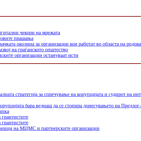
игитални чекори на мрежата
одовите прашања
 околина за организации кои работат во областа на родовата
азвој на граѓанското општество
нските организации остануваат исти
лната стратегија за спречување на корупцијата и судирот на ин
орупцијата бара веднаш да се стопира донесувањето на Предлог-
апка
а грантистите
а грантистите
тавници на МЦМС и партнерските организации