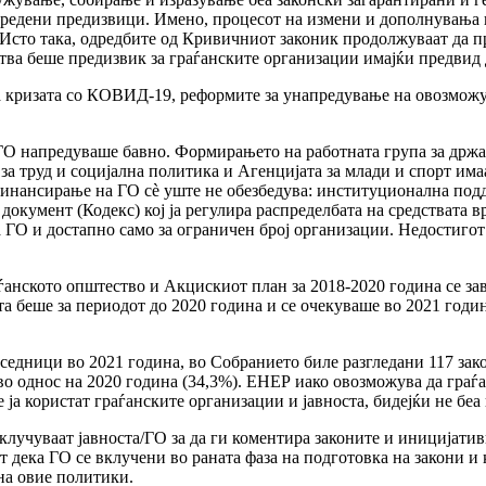
дредени предизвици. Имено, процесот на измени и дополнувања н
 Исто така, одредбите од Кривичниот законик продолжуваат да п
а беше предизвик за граѓанските организации имајќи предвид 
а кризата со КОВИД-19, реформите за унапредување на овозможу
ГО напредуваше бавно. Формирањето на работната група за држ
за труд и социјална политика и Агенцијата за млади и спорт има
о финансирање на ГО сè уште не обезбедува: институционална по
документ (Кодекс) кој ја регулира распределбата на средствата
 ГО и достапно само за ограничен број организации. Недостиго
аѓанското општество и Акцискиот план за 2018-2020 година се за
 беше за периодот до 2020 година и се очекуваше во 2021 година 
дници во 2021 година, во Собранието биле разгледани 117 зако
во однос на 2020 година (34,3%). ЕНЕР иако овозможува да граѓа
е ја користат граѓанските организации и јавноста, бидејќи не б
лучуваат јавноста/ГО за да ги коментира законите и иницијативи
 дека ГО се вклучени во раната фаза на подготовка на закони и 
на овие политики.