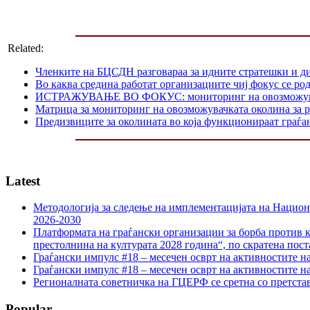
Related:
Членките на БЦСДН разговараа за идните стратешки и д
Во каква средина работат организациите чиј фокус се р
ИСТРАЖУВАЊЕ ВО ФОКУС: мониторинг на овозможувачката
Матрица за мониторинг на овозможувачката околина за р
Предизвиците за околината во која функционираат граѓа
Latest
Методологија за следење на имплементацијата на Национа
2026-2030
Платформата на граѓански организации за борба против к
престолнина на културата 2028 година“, по скратена пост
Граѓански импулс #18 – месечен осврт на активностите н
Граѓански импулс #18 – месечен осврт на активностите н
Регионалната советничка на ГЦЕРФ се сретна со претс
Popular