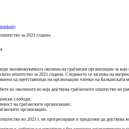
 општество за 2021 година
ка
ди овозможувачката околина на граѓански организации за која 
нското општество за 2021 година. Следењето се заснова на матриц
звиена од претставници на организации членки на Балканската м
бите во околината во која дејствува граѓанското општество во ра
конски слободи;
ивост на граѓанските организации;
аѓанските организации.
 општество во 2021 г. не прогресираше и продолжи да дејствува 
жување, собирање и изразување беа законски загарантирани и ге