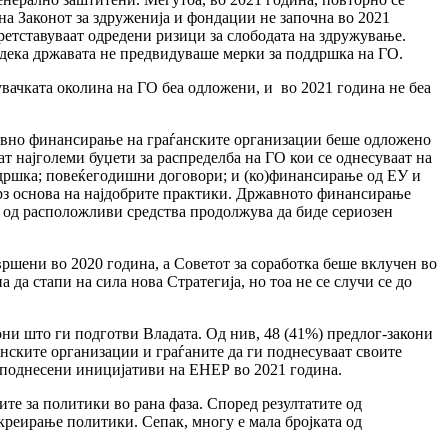
а Законот за здруженија и фондации не започна во 2021
ретставуваат одредени ризици за слободата на здружување.
дека државата не предвидуваше мерки за поддршка на ГО.
вачката околина на ГО беа одложени, и во 2021 година не беа
авно финансирање на граѓанските организации беше одложено
ат најголеми буџети за распределба на ГО кои се однесуваат на
ддршка; повеќегодишни договори; и (ко)финансирање од ЕУ и
 врз основа на најдобрите практики. Државното финансирање
т од расположливи средства продолжува да биде сериозен
вршени во 2020 година, а Советот за соработка беше вклучен во
да стапи на сила нова Стратегија, но тоа не се случи се до
ни што ги подготви Владата. Од нив, 48 (41%) предлог-закони
нските организации и граѓаните да ги поднесуваат своите
еа поднесени иницијативи на ЕНЕР во 2021 година.
те за политики во рана фаза. Според резултатите од
креирање политики. Сепак, многу е мала бројката од