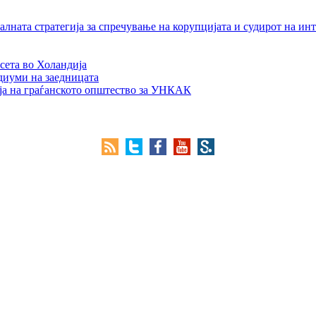
лната стратегија за спречување на корупцијата и судирот на ин
сета во Холандија
едиуми на заедницата
ја на граѓанското општество за УНКАК