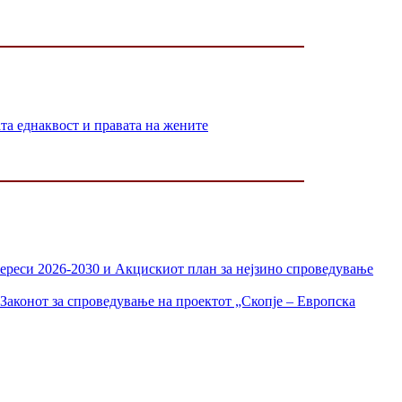
 еднаквост и правата на жените
тереси 2026-2030 и Акцискиот план за нејзино спроведување
Законот за спроведување на проектот „Скопје – Европска