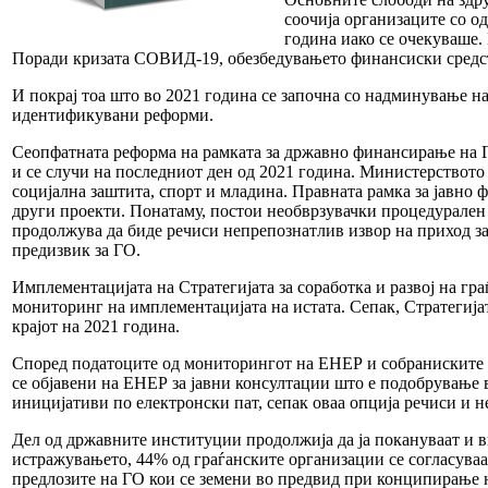
соочија организаците со о
година иако се очекуваше.
Поради кризата СОВИД-19, обезбедувањето финансиски средств
И покрај тоа што во 2021 година се започна со надминување н
идентификувани реформи.
Сеопфатната реформа на рамката за државно финансирање на 
и се случи на последниот ден од 2021 година. Министерството 
социјална заштита, спорт и младина. Правната рамка за јавн
други проекти. Понатаму, постои необврзувачки процедурален 
продолжува да биде речиси непрепознатлив извор на приход за
предизвик за ГО.
Имплементацијата на Стратегијата за соработка и развој на гр
мониторинг на имплементацијата на истата. Сепак, Стратегијата
крајот на 2021 година.
Според податоците од мониторингот на ЕНЕР и собраниските се
се објавени на ЕНЕР за јавни консултации што е подобрување 
иницијативи по електронски пат, сепак оваа опција речиси и н
Дел од државните институции продолжија да ја покануваат и вк
истражувањето, 44% од граѓанските организации се согласуваат
предлозите на ГО кои се земени во предвид при конципирање 