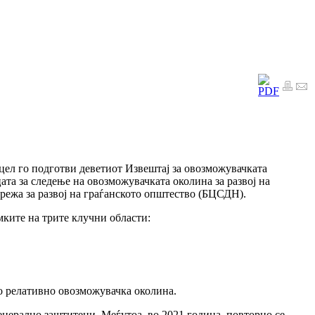
цел го подготви деветиот Извештај за овозможувачката
ата за следење на овозможувачката околина за развој на
режа за развој на граѓанското општество (БЦСДН).
мките на трите клучни области:
во релативно овозможувачка околина.
нерално заштитени. Меѓутоа, во 2021 година, повторно се