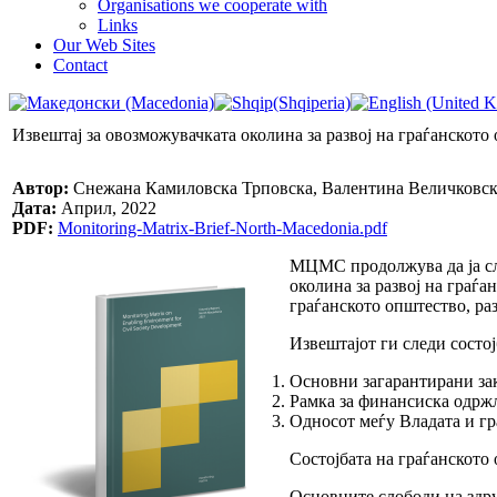
Organisations we cooperate with
Links
Our Web Sites
Contact
Извештај за овозможувачката околина за развој на граѓанското
Автор:
Снежана Камиловска Трповска, Валентина Величковс
Дата:
Април, 2022
PDF:
Monitoring-Matrix-Brief-North-Macedonia.pdf
МЦМС продолжува да ја сле
околина за развој на граѓа
граѓанското општество, ра
Извештајот ги следи состој
Основни загарантирани за
Рамка за финансиска одржл
Односот меѓу Владата и гр
Состојбата на граѓанското
Основните слободи на здру