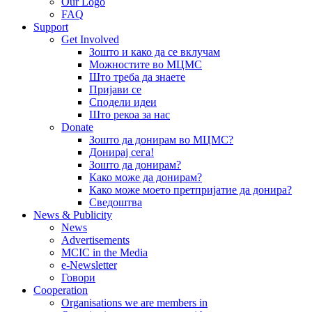
Our Logo
FAQ
Support
Get Involved
Зошто и како да се вклучам
Можностите во МЦМС
Што треба да знаете
Пријави се
Сподели идеи
Што рекоа за нас
Donate
Зошто да донирам во МЦМС?
Донирај сега!
Зошто да донирам?
Како може да донирам?
Како може моето претпријатие да донира?
Сведоштва
News & Publicity
News
Advertisements
MCIC in the Media
e-Newsletter
Говори
Cooperation
Organisations we are members in