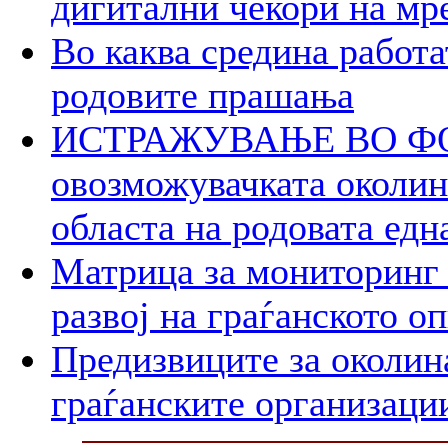
дигитални чекори на мр
Во каква средина работа
родовите прашања
ИСТРАЖУВАЊЕ ВО ФОК
овозможувачката околина
областа на родовата едн
Матрица за мониторинг 
развој на граѓанското о
Предизвиците за околин
граѓанските организаци