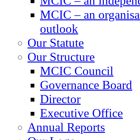
MCIC – an independe
MCIC – an organisat
outlook
Our Statute
Our Structure
MCIC Council
Governance Board
Director
Executive Office
Annual Reports