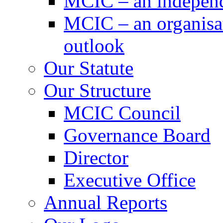
MCIC – an independe
MCIC – an organisat
outlook
Our Statute
Our Structure
MCIC Council
Governance Board
Director
Executive Office
Annual Reports