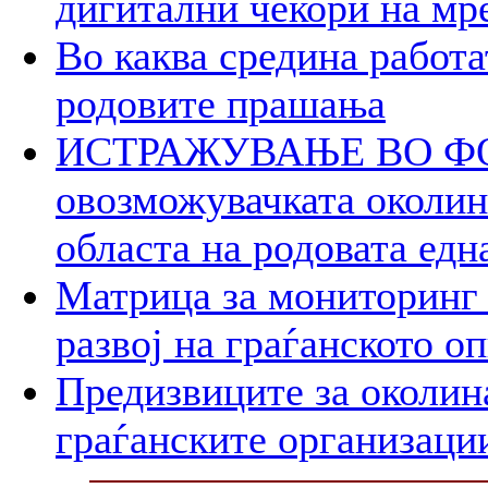
дигитални чекори на мр
Во каква средина работа
родовите прашања
ИСТРАЖУВАЊЕ ВО ФОК
овозможувачката околина
областа на родовата едн
Матрица за мониторинг 
развој на граѓанското о
Предизвиците за околин
граѓанските организаци