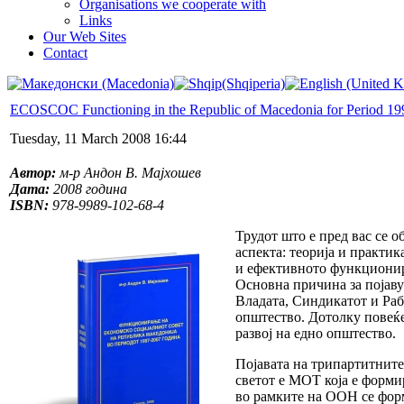
Organisations we cooperate with
Links
Our Web Sites
Contact
ECOSCOC Functioning in the Republic of Macedonia for Period 1
Tuesday, 11 March 2008 16:44
Автор:
м-р Андон В. Мајхошев
Дата:
2008 година
ISBN:
978-9989-102-68-4
Трудот што е пред вас се 
аспекта: теорија и практик
и ефективното функционир
Основна причина за појаву
Владата, Синдикатот и Раб
општество. Дотолку повеќе
развој на едно општество.
Појавата на трипартитните
светот е МОТ која е форми
во рамките на ООН се форм