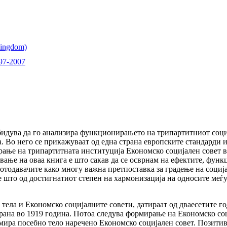
997-2007
обидува да го анализира функционирањето на трипартитниот соци
а. Во него се прикажуваат од една страна европските стандарди и
ање на трипартитната институција Економско социјален совет в
вање на оваа книга е што сакав да се осврнам на ефектитe, функ
отодавачите како многу важна претпоставка за градење на социј
 што од достигнатиот степен на хармонизација на односите меѓ
 тела и Економско социјалните совети, датираат од дваесетите г
рана во 1919 година. Потоа следува формирање на Економско соци
ира посебно тело наречено Економско социјален совет. Позитив