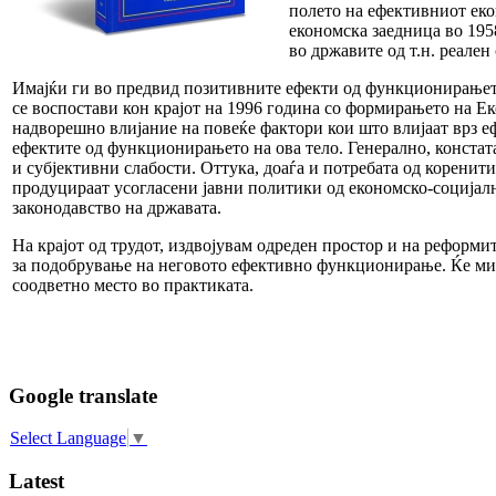
полето на ефективниот еко
економска заедница во 19
во државите од т.н. реале
Имајќи ги во предвид позитивните ефекти од функционирањето
се воспостави кон крајот на 1996 година со формирањето на Е
надворешно влијание на повеќе фактори кои што влијаат врз 
ефектите од функционирањето на ова тело. Генерално, констата
и субјективни слабости. Оттука, доаѓа и потребата од коренити
продуцираат усогласени јавни политики од економско-социјалн
законодавство на државата.
На крајот од трудот, издвојувам одреден простор и на реформи
за подобрување на неговото ефективно функционирање. Ќе ми б
соодветно место во практиката.
Google translate
Select Language
▼
Latest