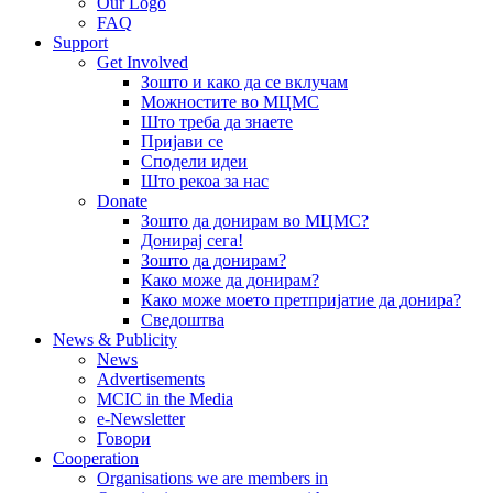
Our Logo
FAQ
Support
Get Involved
Зошто и како да се вклучам
Можностите во МЦМС
Што треба да знаете
Пријави се
Сподели идеи
Што рекоа за нас
Donate
Зошто да донирам во МЦМС?
Донирај сега!
Зошто да донирам?
Како може да донирам?
Како може моето претпријатие да донира?
Сведоштва
News & Publicity
News
Advertisements
MCIC in the Media
e-Newsletter
Говори
Cooperation
Organisations we are members in