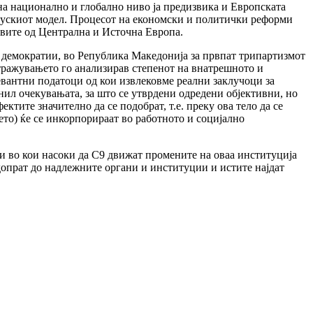
на национално и глобално ниво ја предизвика и Европската
цускиот модел. Процесот на економски и политички реформи
авите од Централна и Источна Европа.
 демократии, во Република Македонија за првпат трипартизмот
стражувањето го анализирав степенот на внатрешното и
вантни податоци од кои извлековме реални заклучоци за
нил очекувањата, за што се утврдени одредени објективни, но
ктите значително да се подобрат, т.е. преку ова тело да се
то) ќе се инкорпорираат во работното и социјално
ки во кои насоки да С9 движат промeните на оваа институција
допрат до надлежните органи и институции и истите најдат