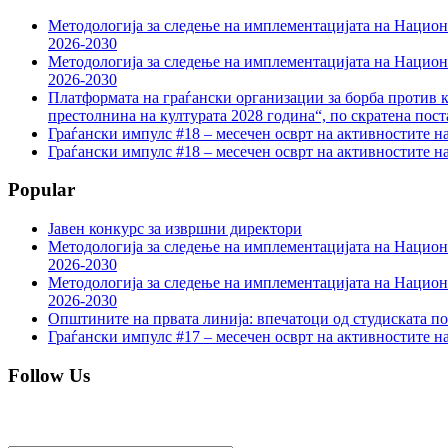
Методологија за следење на имплементацијата на Национа
2026-2030
Методологија за следење на имплементацијата на Национа
2026-2030
Платформата на граѓански организации за борба против к
престолнина на културата 2028 година“, по скратена пост
Граѓански импулс #18 – месечен осврт на активностите н
Граѓански импулс #18 – месечен осврт на активностите н
Popular
Јавен конкурс за извршни директори
Методологија за следење на имплементацијата на Национа
2026-2030
Методологија за следење на имплементацијата на Национа
2026-2030
Општините на првата линија: впечатоци од студиската по
Граѓански импулс #17 – месечен осврт на активностите н
Follow Us