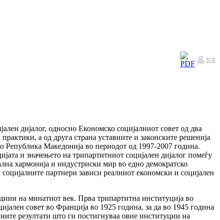
јален дијалог, односно Економско социјалниот совет од два
 практики, а од друга страна уставните и законските решенија
о Република Македонија во периодот од 1997-2007 година.
цијата и значењето на трипартитниот социјален дијалог помеѓу
ална хармонија и индустриски мир во едно демократско
у социјалните партнери зависи реалниот економски и социјален
одини на минатиот век. Прва трипартитна институција во
јален совет во Франција во 1925 година, за да во 1945 година
ните резултати што ги постигнуваа овие институции на