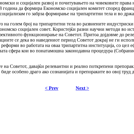
номски и социјален развој и почитувањето на човековите права 
58 година да формира Економско социјален комитет според фран
н социјализам го забрза формирање на трипартитни тела и во држ
 на голем број на трипартитни тела во развиените индустриски
кономско социјален совет. Користејќи разни научни методи во и
ефективното функционирање на Совeтот. Притоа дојдовме до реле
циите се дека во наведениот период Советот докрај не ги испол
 реформи во работата на оваа трипартитна институција, со цел ефе
ата сфера кои во понатамошна законодавна процедура (Собрание
те на Советот, давајќи релевантни и реално поткрепени препора
иде особено драго ако сознанијата и препораките во овој труд 
< Prev
Next >