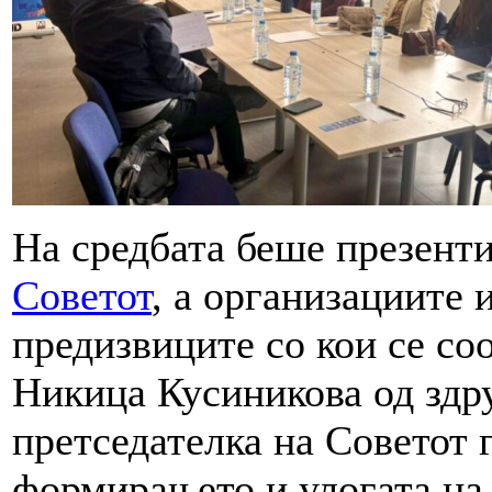
На средбата беше презент
Советот
, а организациите 
предизвиците со кои се со
Никица Кусиникова од здр
претседателка на Советот
формирањето и улогата на 