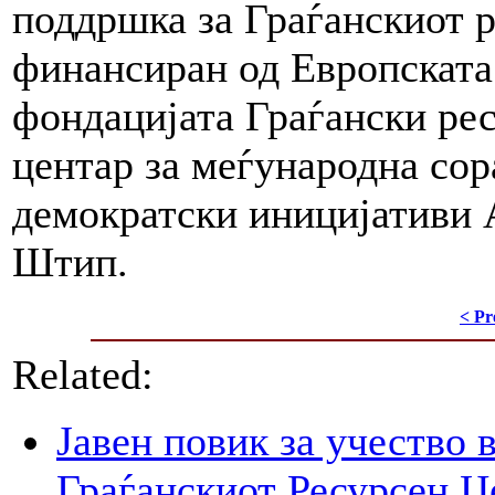
поддршка за Граѓанскиот р
финансиран од Европската 
фондацијата Граѓански ре
центар за меѓународна сор
демократски иницијативи 
Штип.
< Pr
Related:
Јавен повик за учество 
Граѓанскиот Ресурсен Ц