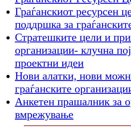
Граѓанскиот ресурсен це
поддршка за граѓанскит
Стратешките цели и при
организации- клучна пој
проектни идеи
Нови алатки, нови можно
граѓанските организаци
Анкетен прашалник за о
вмрежување