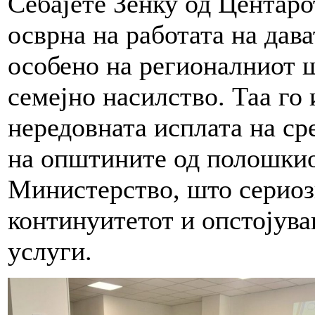
Себајете Зенку од Центар
осврна на работата на дав
особено на регионалниот 
семејно насилство. Таа го
нередовната исплата на сре
на општините од полошкио
Министерство, што сериоз
континуитетот и опстојува
услуги.