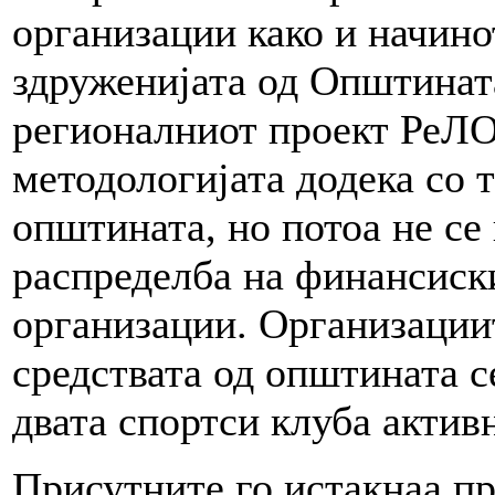
организации како и начин
здруженијата од Општинат
регионалниот проект РеЛ
методологијата додека со 
општината, но потоа не се
распределба на финансиски
организации. Организациит
средствата од општината с
двата спортси клуба активн
Присутните го истакнаа п