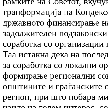
рамките на Советот, вкучув
транформација на Кондекс
државното финансирање на
задолжителен подзаконски 
соработка со организации 
Таа истакна дека на после
за соработка со локални о
формирање регионални сов
општините и граѓанските о
регион, при што побара м
наиде на голем интерес, с