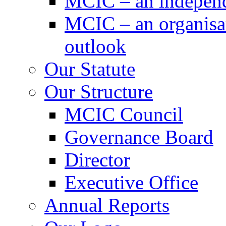
MCIC – an independe
MCIC – an organisat
outlook
Our Statute
Our Structure
MCIC Council
Governance Board
Director
Executive Office
Annual Reports