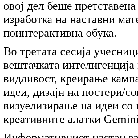
овој дел беше претставена а
изработка на наставни мат
поинтерактивна обука.
Во третата сесија учесниц
вештачката интелигенција 
видливост, креирање камп
идеи, дизајн на постери/с
визуелизирање на идеи со
креативните алатки Gemini
Информативниот настан за