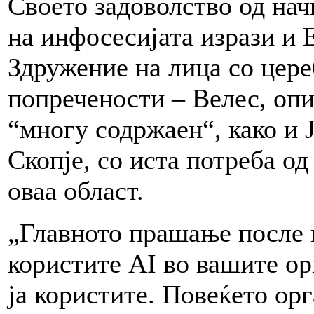
Своето задоволство од нач
на инфосесијата изрази и 
Здружение на лица со цере
попречености – Велес, опи
“многу содржаен“, како и
Скопје, со иста потреба о
оваа област.
„Главното прашање после ц
користите AI во вашите ор
ја користите. Повеќето ор