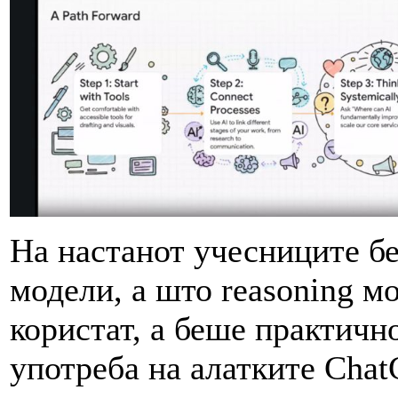
На настанот учесниците б
модели, а што reasoning мо
користат, а беше практичн
употреба на алатките Chat