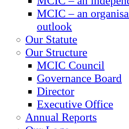
MCIC – an independe
MCIC – an organisat
outlook
Our Statute
Our Structure
MCIC Council
Governance Board
Director
Executive Office
Annual Reports