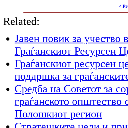
< Pr
Related:
Јавен повик за учество 
Граѓанскиот Ресурсен Ц
Граѓанскиот ресурсен це
поддршка за граѓанскит
Средба на Советот за со
граѓанското општество 
Полошкиот регион
Стратешките цели и при