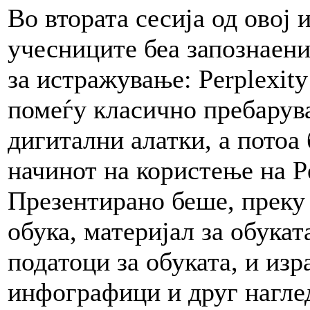
Во втората сесија од овој
учесниците беа запознаен
за истражување: Perplexit
помеѓу класично пребарув
дигитални алатки, а потоа
начинот на користење на P
Презентирано беше, преку
обука, материјал за обука
податоци за обуката, и изр
инфографици и друг нагле