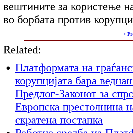
вештините за користење на
во борбата против корупци
< Pr
Related:
Платформата на граѓанс
корупцијата бара веднаш
Предлог-Законот за спр
Европска престолнина на
скратена постапка
Работна средба на Плат