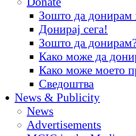
Donate
Зошто да донира
Донирај сега!
Зошто да донирам
Како може да дони
Како може моето п
Сведоштва
News & Publicity
News
Advertisements