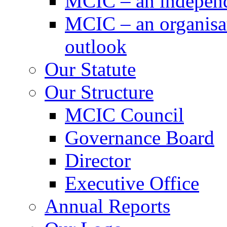
MCIC – an independe
MCIC – an organisat
outlook
Our Statute
Our Structure
MCIC Council
Governance Board
Director
Executive Office
Annual Reports