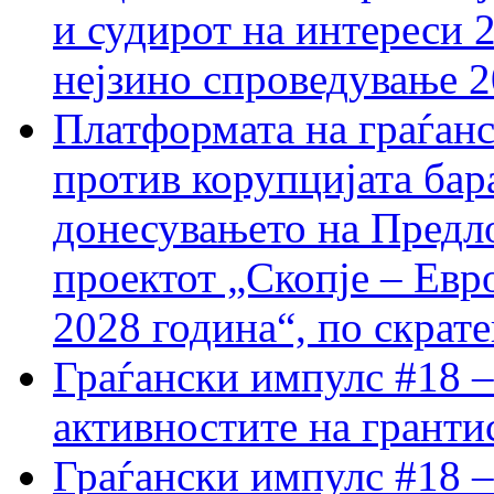
и судирот на интереси 
нејзино спроведување 
Платформата на граѓанс
против корупцијата бар
донесувањето на Предло
проектот „Скопје – Евр
2028 година“, по скрат
Граѓански импулс #18 –
активностите на гранти
Граѓански импулс #18 –