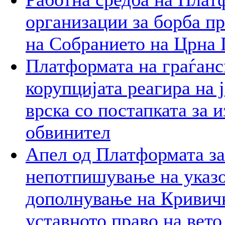
организации за борба пр
на Собранието на Црна 
Платформата на граѓанс
корупцијата реагира на 
врска со постапката за 
обвинител
Апел од Платформата за
непотпишување на указо
дополнување на Кривичн
уставното право на вето