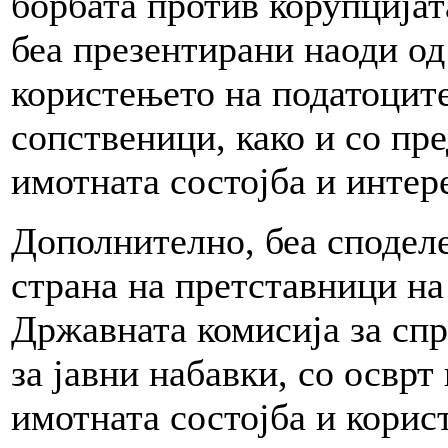
борбата против корупцијат
беа презентирани наоди од
користењето на податоците
сопственици, како и со пр
имотната состојба и интер
Дополнително, беа споделе
страна на претставници на
Државната комисија за спр
за јавни набавки, со осврт
имотната состојба и корис