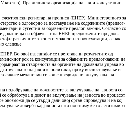
 Упатство), Правилник за организација на јавни консултации
 електронски регистар на прописи (ЕНЕР). Министерството за
терство е одговорно за поставување на содржините (предлог-
коментари и сугестии за објавените предлог-закони. Согласно со
се должни да ги објавуваат на ЕНЕР предложените предлог-
остојат различните законски можности за консултации, сепак
но следење.
 ЕНЕР. Во овој извештајот се претставени резултатите од
еменскиот рок за консултации за објавените предлог-закони на
ормираат за отвореноста на органите на државната управа во
одготвувањето на јавните политики, преку воспоставување и
стоечките механизми со кои е предвидено вклучување на
и на подобрување на можностите за вклучување на јавноста со
 се обработува и делот на вклучување на јавноста во процесот
е овозможи да се утврди дали овој орган спроведува и на кој
екнување доверба кај јавноста што понатаму ќе го легитимира