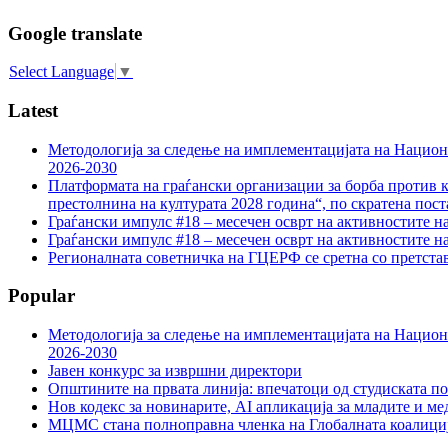
Google translate
Select Language
▼
Latest
Методологија за следење на имплементацијата на Национа
2026-2030
Платформата на граѓански организации за борба против к
престолнина на културата 2028 година“, по скратена пост
Граѓански импулс #18 – месечен осврт на активностите н
Граѓански импулс #18 – месечен осврт на активностите н
Регионалната советничка на ГЦЕРФ се сретна со претс
Popular
Методологија за следење на имплементацијата на Национа
2026-2030
Јавен конкурс за извршни директори
Општините на првата линија: впечатоци од студиската по
Нов кодекс за новинарите, AI апликација за младите и м
МЦМС стана полноправна членка на Глобалната коалици