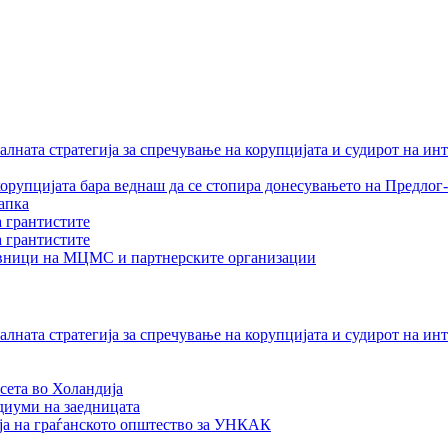
лната стратегија за спречување на корупцијата и судирот на ин
орупцијата бара веднаш да се стопира донесувањето на Предлог-
апка
а грантистите
а грантистите
тавници на МЦМС и партнерските организации
лната стратегија за спречување на корупцијата и судирот на ин
сета во Холандија
едиуми на заедницата
ја на граѓанското општество за УНКАК