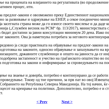
ње на процената на влијанието на регулативата (во продолжение
ативен процес, итн.
за предлог-закони е овозможено преку Единствениот национален
 за развивање и одржување на ЕНЕР, а секое поединечно минис
оја засегната страна може да го изнесе своето мислење и да даде 
нија („Службен весник на РСМ“ бр. 113/2017), министерствата 
а бидат достапни за јавни консултации минимум 20 дена. Иако п
ог законите. Ова ја наметнува потребата за неговото континуира
редовно ја следи практиката на објавување на предлог-закони на
одготовка на законите, односно објавување и запазувањето на вр
низациите, државните службеници и општо на јавноста да се инф
подобрена застапеност и учество на граѓанското општество во п
на подготовка на закони и информирање за спроведувањето на по
дење на знаење и доверба, потребно е континуирано да се работ
роведување. Токму од тие причини, за прв пат во овој Извештај
 Собранието на Република Северна Македонија. На тој начин, ќе с
оцесот на креирање на политики. Дополнително, потребно е и ст
т.
< Prev
Next >