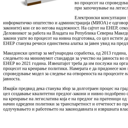
во процесот на спроведува
при започнување на легисл
Електронски консултации 
информатичко општество и администрација (МИОА) е одговорно
законите) кои се во негова надлежност. На сајтот на ЕНЕР, сек
Деловникот за работа на Владата на Република Северна Македо
закони уште во процесот на нивна подготовка, со цел истите д
ЕНЕР станува речиси единствена алатка за јавен увид на предл
Македонски центар за меѓународна соработка, од 2013 година, 
следењето на минимумот стандарди за учество на јавноста во п
ЕНЕР во 2021 година. Извештајот треба да им послужи на орга
процесот на креирање политики. Намерата е да придонесе кон 
спроведување модел за следење на отвореноста на процесите 
јавноста.
Имајќи предвид дека станува збор за долготраен процес на гра
цел создавање квалитетни предлог-закони и нивно подобрено сп
на креирање на легислатива која е на предлог на пратеници од
начин одредени политики за транспаретност и отчетност во пр
одлучувањето и работењето на законодавната и извршната влас