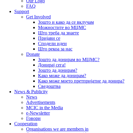
Our Logo
FAQ
Support
Get Involved
Зошто и како да се вклучам
Можностите во МЦМС
Што треба да знаете
Пријави се
Сподели идеи
Што рекоа за нас
Donate
Зошто да донирам во МЦМС?
Донирај сега!
Зошто да донирам?
Како може да донирам?
Како може моето претпријатие да донира?
Сведоштва
News & Publicity
News
Advertisements
MCIC in the Media
e-Newsletter
Говори
Cooperation
Organisations we are members in