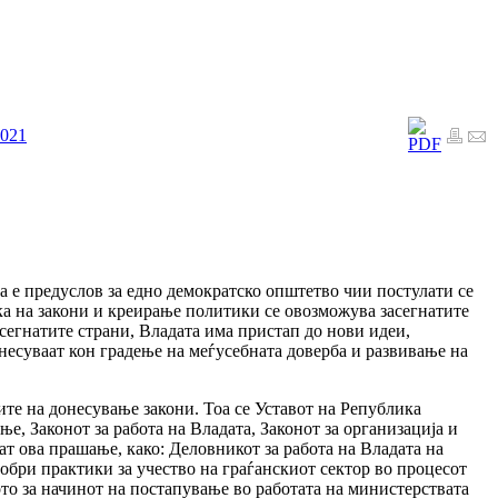
2021
 е предуслов за едно демократско општетво чии постулати се
ка на закони и креирање политики се овозможува засегнатите
засегнатите страни, Владата има пристап до нови идеи,
есуваат кон градење на меѓусебната доверба и развивање на
ите на донесување закони. Тоа се Уставот на Република
е, Законот за работа на Владата, Законот за организација и
ат ова прашање, како: Деловникот за работа на Владата на
добри практики за учество на граѓанскиот сектор во процесот
то за начинот на постапување во работата на министерствата