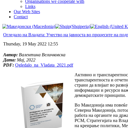
Organisations we cooperate with
Links
Our Web Sites
Contact
Огледало на Владата: Учество на јавноста во процесите на под
Thursday, 19 May 2022 12:55
Автор:
Валентина Величковска
Дата:
Мај, 2022
PDF:
Ogledalo_na_Vladata_2021.pdf
Активно и транспарентност
транспарентноста и отчетн
страни да влијаат во разво
информации и ресурси важ
демократските принципи.
Во Македонија има повеќе а
Северна Македонија, потоа
работа на органите на држа
РСМ, Стратегијата на Влада
на креирање политики, Мет