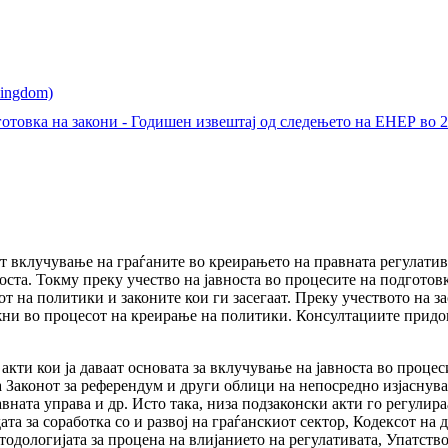
готовка на закони - Годишен извештај од следењето на ЕНЕР во 
 вклучување на граѓаните во креирањето на правната регулатива
оста. Токму преку учество на јавноста во процесите на подготов
јот на политики и законите кои ги засегаат. Преку учеството на 
ни во процесот на креирање на политики. Консултациите придон
кти кои ја даваат основата за вклучување на јавноста во процес
 Законот за референдум и други облици на непосредно изјаснувањ
вната управа и др. Исто така, низа подзаконски акти го регулира
та за соработка со и развој на граѓанскиот сектор, Кодексот на 
одологијата за процена на влијанието на регулативата, Упатство