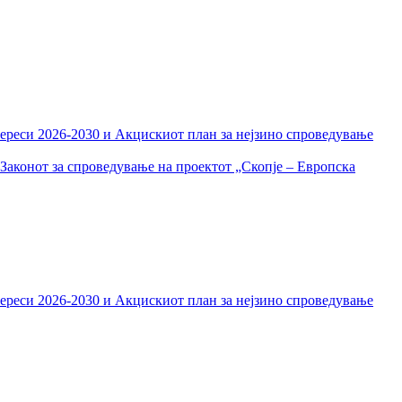
тереси 2026-2030 и Акцискиот план за нејзино спроведување
Законот за спроведување на проектот „Скопје – Европска
тереси 2026-2030 и Акцискиот план за нејзино спроведување