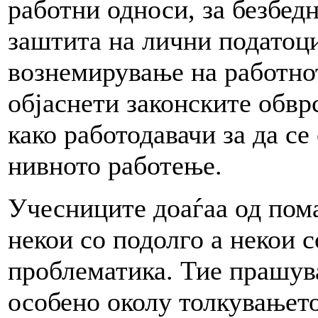
работни односи, за безбедн
заштита на лични податоци
вознемирување на работно
објаснети законските обвр
како работодавачи за да с
нивното работење.
Учесниците доаѓаа од пом
некои со подолго а некои с
проблематика. Тие прашув
особено околу толкувањето