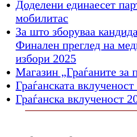
Доделени единаесет пар
мобилитас
За што зборуваа кандид
Финален преглед на мед
избори 2025
Магазин „Граѓаните за 
Граѓанската вклученост
Граѓанска вклученост 2