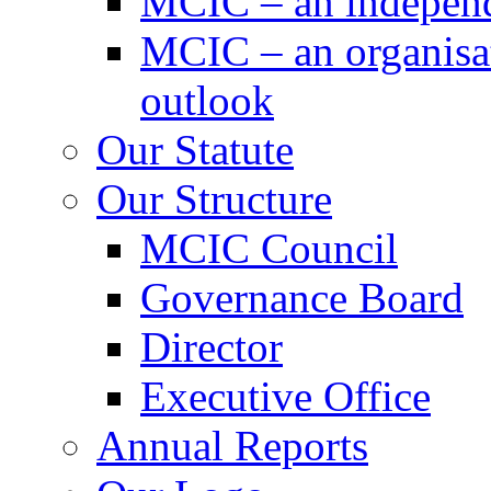
MCIC – an independe
MCIC – an organisat
outlook
Our Statute
Our Structure
MCIC Council
Governance Board
Director
Executive Office
Annual Reports