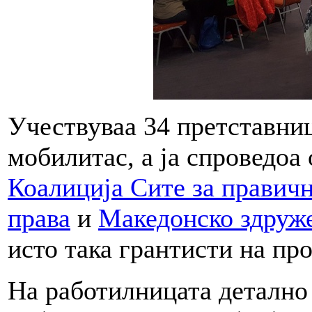
Учествуваа 34 претставни
мобилитас, а ја спроведоа
Коалиција Сите за правич
права
и
Македонско здруж
исто така грантисти на пр
На работилницата детално 