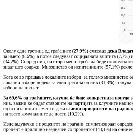
Околу една третина од граѓаните
(27,9%) сметаат дека Влада
за името (8,6%), а потоа следуваат социјалната заштита (7,7%)
(34,2%). Според нив, на второ место треба да биде економскиот 
знаат што содржи. Мнозинство од испитаниците (57,1%) рекле де
Кога се во прашање локалните избори, за големо мнозинство о
локални избори додека за една третина од нив (31,3%) станув
избори на пролет.
За 69,6% од граѓаните, клучна ќе биде конкретната понуд
нив, важни ќе бидат ставовите на партијата за клучните нацио
од испитаниците сметаат дека
главни приоритети на градонач
на трето комуналните дејности (10,2%).
Изненадувачки е процентот на граѓани, симпатизираат одреде
процент е прилично изедначен со процентот (43,1%) на оние кои