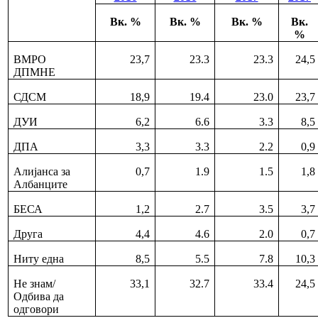
Вк. %
Вк. %
Вк. %
Вк.
%
ВМРО
23,7
23.3
23.3
24,5
ДПМНЕ
СДСМ
18,9
19.4
23.0
23,7
ДУИ
6,2
6.6
3.3
8,5
ДПА
3,3
3.3
2.2
0,9
Алијанса за
0,7
1.9
1.5
1,8
Албанците
БЕСА
1,2
2.7
3.5
3,7
Друга
4,4
4.6
2.0
0,7
Ниту една
8,5
5.5
7.8
10,3
Не знам/
33,1
32.7
33.4
24,5
Одбива да
одговори