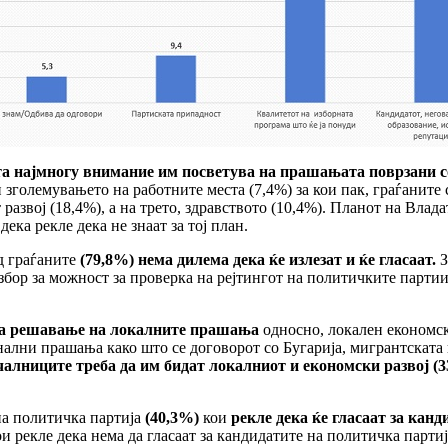
та најмногу внимание им посветува на прашањата поврзани 
 и зголемувањето на работните места (7,4%) за кои пак, граѓанит
развој (18,4%), а на трето, здравството (10,4%). Планот на Влада
ка рекле дека не знаат за тој план.
д граѓаните
(79,8%) нема дилема дека ќе излезат и ќе гласаат.
З
а збор за можност за проверка на рејтингот на политичките пар
а за решавање на локалните прашања
односно, локален економск
нални прашања како што се договорот со Бугарија, мигрантската 
алниците треба да им бидат локалниот и економски развој (3
на политичка партија
(40,3%)
кои
рекле дека ќе гласаат за кан
 рекле дека нема да гласаат за кандидатите на политичка партиј