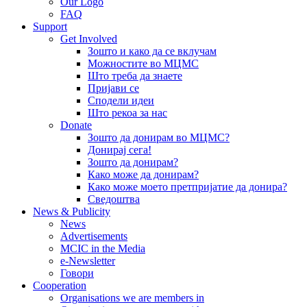
Our Logo
FAQ
Support
Get Involved
Зошто и како да се вклучам
Можностите во МЦМС
Што треба да знаете
Пријави се
Сподели идеи
Што рекоа за нас
Donate
Зошто да донирам во МЦМС?
Донирај сега!
Зошто да донирам?
Како може да донирам?
Како може моето претпријатие да донира?
Сведоштва
News & Publicity
News
Advertisements
MCIC in the Media
e-Newsletter
Говори
Cooperation
Organisations we are members in