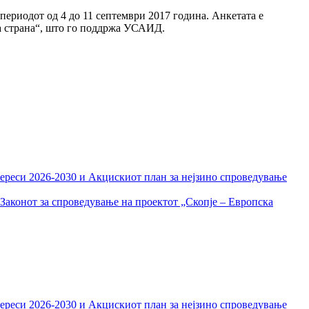
периодот од 4 до 11 септември 2017 година. Анкетата е
а страна“, што го поддржа УСАИД.
тереси 2026-2030 и Акцискиот план за нејзино спроведување
Законот за спроведување на проектот „Скопје – Европска
тереси 2026-2030 и Акцискиот план за нејзино спроведување