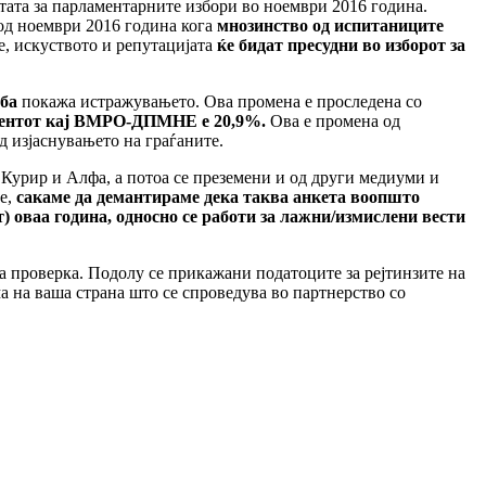
тата за парламентарните избори во ноември 2016 година.
 од ноември 2016 година кога
мнозинство од испитаниците
е, искуството и репутацијата
ќе бидат пресудни во изборот за
рба
покажа истражувањето. Ова промена е проследена со
роцентот кај ВМРО-ДПМНЕ е 20,9%.
Ова е промена од
 изјаснувањето на граѓаните.
 Курир и Алфа, а потоа се преземени и од други медиуми и
те,
сакаме да демантираме дека таква анкета воопшто
т) оваа година, односно се работи за лажни/измислени вести
за проверка. Подолу се прикажани податоците за рејтинзите на
а на ваша страна што се спроведува во партнерство со