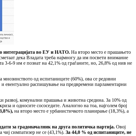
со интеграцијата во ЕУ и НАТО.
На второ место е прашањето
е сметаат дека Владата треба најмногу да им посвети внимание
та 3-6-9 им е познат на 42,1% од граѓаните, но, 26,8% од нив не
а мнозинството од испитаниците (60%), ова се редовни
тии и евентуално распишување на предвремени парламентарни
и развој, комунални прашања и животна средина. За 10% од
криза и односите сососедите. Аналогно на тоа, најголем број
3,8%),
на второ место е урбанистичкото планирање (18,3%), а
дидати за градоначалник на друга политичка партија.
Овој
а чиј симпатизер не се (43,1%).
За 44,0 % од испитаниците, не