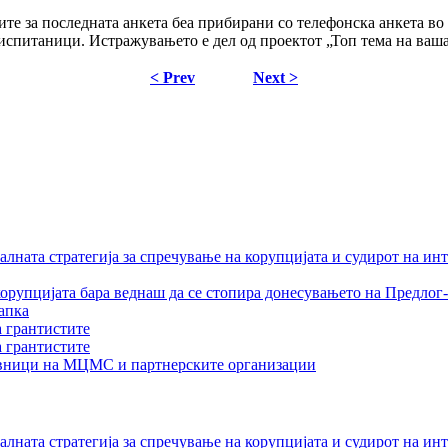
е за последната анкета беа прибирани со телефонска анкета во 
испитаници. Истражувањето е дел од проектот „Топ тема на ваш
< Prev
Next >
лната стратегија за спречување на корупцијата и судирот на ин
орупцијата бара веднаш да се стопира донесувањето на Предлог-
апка
а грантистите
а грантистите
тавници на МЦМС и партнерските организации
лната стратегија за спречување на корупцијата и судирот на ин