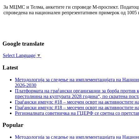
За МЦМС и Телма, анкетите ги спроведе М-проспект. Податоцит
спроведена на национален репрезентативен примерок од 1005 
Google translate
Select Language
▼
Latest
Методологија за следење на имплементацијата на Национа
2026-2030
Платформата на граѓански организации за борба против к
престолнина на културата 2028 година“, по скратена пост
Граѓански импулс #18 – месечен осврт на активностите н
Граѓански импулс #18 – месечен осврт на активностите н
Регионалната советничка на ГЦЕРФ се сретна со претс
Popular
Методологија за следење на имплементацијата на Национа