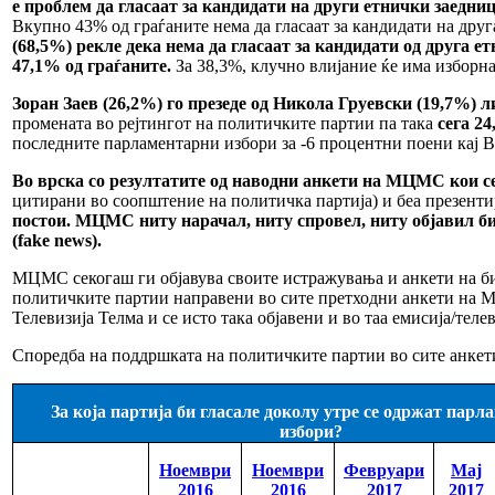
е проблем да гласаат за кандидати на други етнички заедни
Вкупно 43% од граѓаните нема да гласаат за кандидати на друг
(68,5%) рекле дека нема да гласаат за кандидати од друга 
47,1% од граѓаните.
За 38,3%, клучно влијание ќе има изборна
Зоран Заев (26,2%) го презеде од Никола Груевски (19,7%) 
промената во рејтингот на политичките партии па така
сега 2
последните парламентарни избори за -6 процентни поени кај
Во врска со резултатите од наводни анкети на МЦМС кои се
цитирани во соопштение на политичка партија) и беа презенти
постои. МЦМС ниту нарачал, ниту спровел, ниту објавил било
(fake news).
МЦМС секогаш ги објавува своите истражувања и анкети на било
политичките партии направени во сите претходни анкети на МЦ
Телевизија Телма и се исто така објавени и во таа емисија/телев
Споредба на поддршката на политичките партии во сите анке
За која партија би гласале доколу утре се одржат пар
избори?
Ноември
Ноември
Февруари
Мај
2016
2016
2017
2017