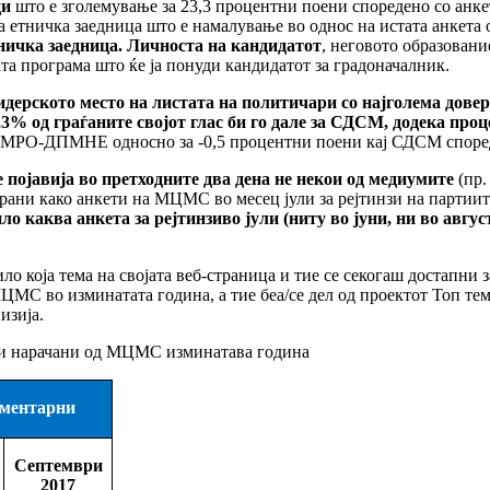
ци
што е зголемување за 23,3 процентни поени споредено со анке
а етничка заедница што е намалување во однос на истата анкета
етничка заедница. Личноста на кандидатот
, неговото образовани
та програма што ќе ја понуди кандидатот за градоначалник.
лидерското место на листата на политичари со најголема дове
4,3% од граѓаните својот глас би го дале за СДСМ, додека п
 ВМРО-ДПМНЕ односно за -0,5 процентни поени кај СДСМ според
 појавија во претходните два дена не некои од медиумите
(пр.
рани како анкети на МЦМС во месец јули за рејтинзи на партии
 каква анкета за рејтинзиво јули (ниту во јуни, ни во авгус
 која тема на својата веб-страница и тие се секогаш достапни 
МС во изминатата година, а тие беа/се дел од проектот Топ тем
изија.
ти нарачани од МЦМС изминатава година
ламентарни
Септември
2017