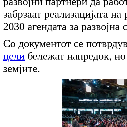
развојни партнери да работ
забрзаат реализацијата на
2030 агендата за развојна 
Со документот се потврду
цели
бележат напредок, но 
земјите.