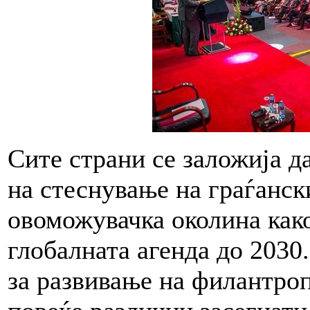
Сите страни се заложија д
на стеснување на граѓанск
овоможувачка околина како
глобалната агенда до 2030
за развивање на филантроп