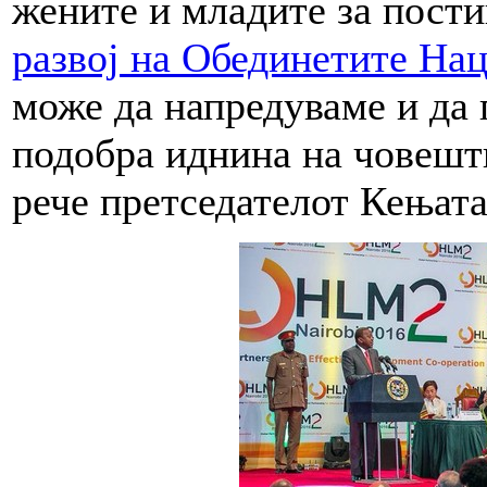
жените и младите за пост
развој на Обединетите На
може да напредуваме и да 
подобра иднина на човештв
рече претседателот Кењата