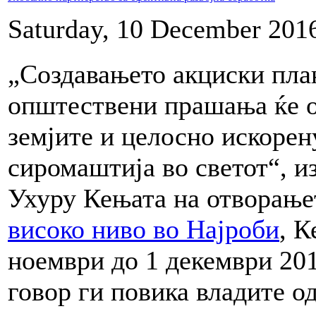
Saturday, 10 December 201
„Создавањето акциски план
општествени прашања ќе о
земјите и целосно искорен
сиромаштија во светот“, из
Ухуру Кењата на отворање
високо ниво во Најроби
, К
ноември до 1 декември 201
говор ги повика владите о