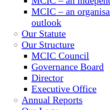
MCIC – an independe
MCIC – an organisat
outlook
Our Statute
Our Structure
MCIC Council
Governance Board
Director
Executive Office
Annual Reports