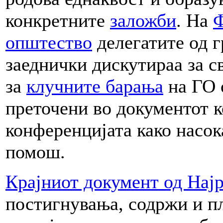
конкретните
заложби
. На
Ф
општество
делегатите од 
заеднички дискутираа за 
за
клучните барања
на ГО о
преточени во документот ко
конференцијата како насок
помош.
Крајниот документ од Нај
постигнувања, содржи и пл