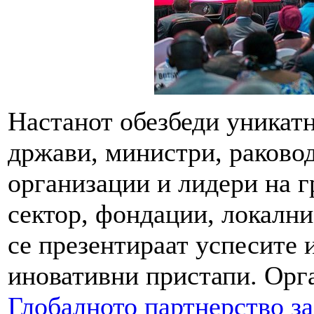
Настанот обезбеди уникат
држави, министри, раково
организации и лидери на г
сектор, фондации, локални
се презентираат успесите 
иновативни пристапи. Орг
Глобалното партнерство за