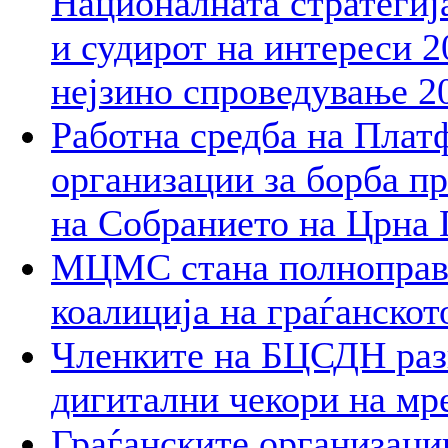
Националната стратегија
и судирот на интереси 2
нејзино спроведување 2
Работна средба на Плат
организации за борба пр
на Собранието на Црна 
МЦМС стана полноправн
коалиција на граѓанско
Членките на БЦСДН разг
дигитални чекори на мр
Граѓанските организаци