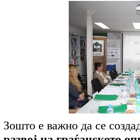
Зошто е важно да се созда
развој на граѓанското о