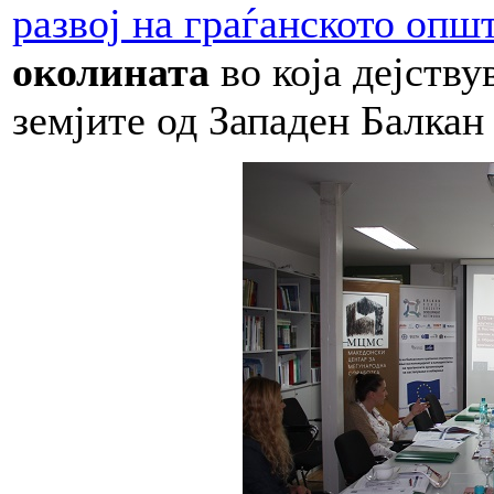
развој на граѓанското опш
околината
во која дејству
земјите од Западен Балкан 