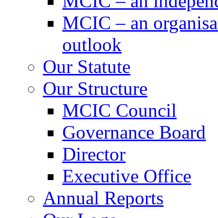
MCIC – an independe
MCIC – an organisat
outlook
Our Statute
Our Structure
MCIC Council
Governance Board
Director
Executive Office
Annual Reports