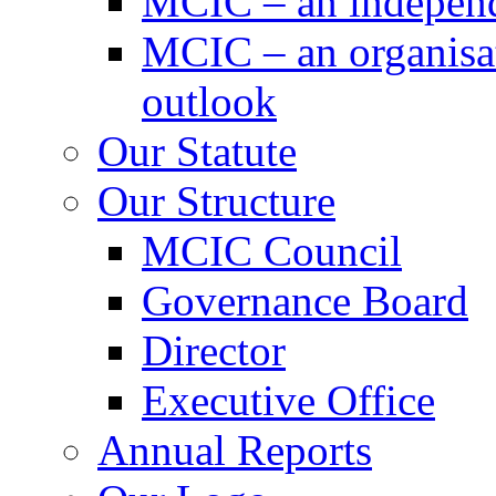
MCIC – an independe
MCIC – an organisat
outlook
Our Statute
Our Structure
MCIC Council
Governance Board
Director
Executive Office
Annual Reports