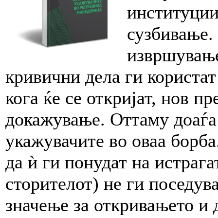
институциит
сузбивање.
извршување
кривични дела ги користат 
кога ќе се откријат, нов п
докажување. Оттаму доаѓа
укажувачите во оваа борб
да ѝ ги понудат на истрага
сторителот) не ги поседува
значење за откривањето и