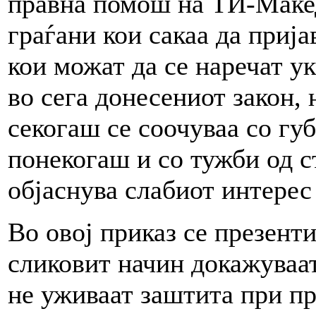
правна помош на ТИ-Маке
граѓани кои сакаа да прија
кои можат да се наречат у
во сега донесениот закон, 
секогаш се соочуваа со гу
понекогаш и со тужби од с
објаснува слабиот интерес 
Во овој приказ се презент
сликовит начин докажуваа
не уживаат заштита при пр