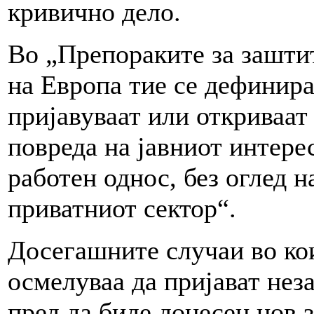
кривично дело.
Во „Препораките за зашти
на Европа тие се дефинира
пријавуваат или откриваат
повреда на јавниот интере
работен однос, без оглед н
приватниот сектор“.
Досегашните случаи во кои
осмелуваа да пријават неза
пред да биде донесен нов 