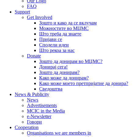
Our Logo
FAQ
Support
Get Involved
Зошто и како да се вклучам
Можностите во МЦМС
Што треба да знаете
Пријави се
Сподели идеи
Што рекоа за нас
Donate
Зошто да донирам во МЦМС?
Донирај сега!
Зошто да донирам?
Како може да донирам?
Како може моето претпријатие да донира?
Сведоштва
News & Publicity
News
Advertisements
MCIC in the Media
e-Newsletter
Говори
Cooperation
Organisations we are members in