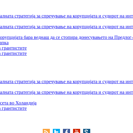
лната стратегија за спречување на корупцијата и судирот на ин
лната стратегија за спречување на корупцијата и судирот на ин
орупцијата бара веднаш да се стопира донесувањето на Предлог-
апка
а грантистите
а грантистите
лната стратегија за спречување на корупцијата и судирот на ин
лната стратегија за спречување на корупцијата и судирот на ин
сета во Холандија
а грантистите