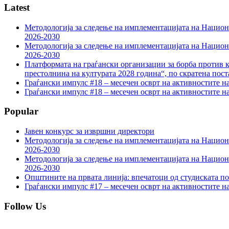
Latest
Методологија за следење на имплементацијата на Национа
2026-2030
Методологија за следење на имплементацијата на Национа
2026-2030
Платформата на граѓански организации за борба против к
престолнина на културата 2028 година“, по скратена пост
Граѓански импулс #18 – месечен осврт на активностите н
Граѓански импулс #18 – месечен осврт на активностите н
Popular
Јавен конкурс за извршни директори
Методологија за следење на имплементацијата на Национа
2026-2030
Методологија за следење на имплементацијата на Национа
2026-2030
Општините на првата линија: впечатоци од студиската по
Граѓански импулс #17 – месечен осврт на активностите н
Follow Us