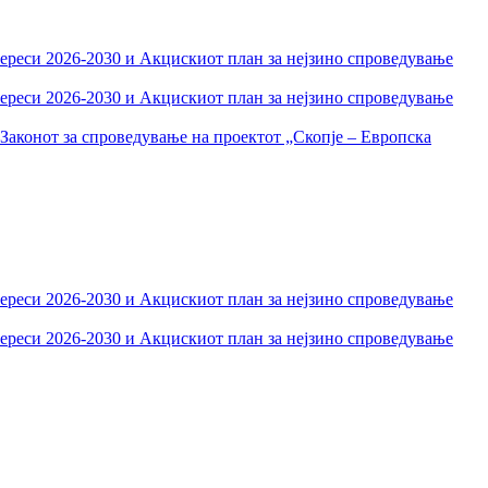
тереси 2026-2030 и Акцискиот план за нејзино спроведување
тереси 2026-2030 и Акцискиот план за нејзино спроведување
Законот за спроведување на проектот „Скопје – Европска
тереси 2026-2030 и Акцискиот план за нејзино спроведување
тереси 2026-2030 и Акцискиот план за нејзино спроведување