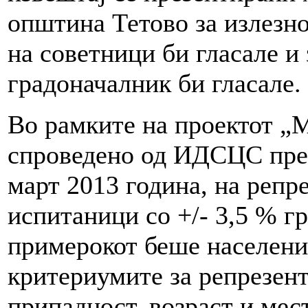
општина Тетово за излезнос
на советници би гласале и 
градоначалник би гласале.
Во рамките на проектот „
спроведено од ИДСЦС прек
март 2013 година, на репр
испитаници со +/- 3,5 % г
примерокот беше население
критериумите за репрезент
припадност, возраст и мес