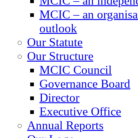
MCIC – an independe
MCIC – an organisat
outlook
Our Statute
Our Structure
MCIC Council
Governance Board
Director
Executive Office
Annual Reports