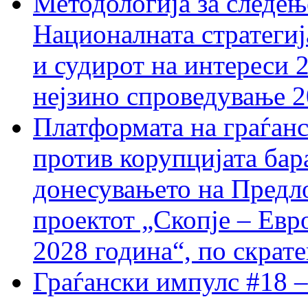
Методологија за следењ
Националната стратегиј
и судирот на интереси 
нејзино спроведување 
Платформата на граѓанс
против корупцијата бар
донесувањето на Предло
проектот „Скопје – Евр
2028 година“, по скрат
Граѓански импулс #18 –