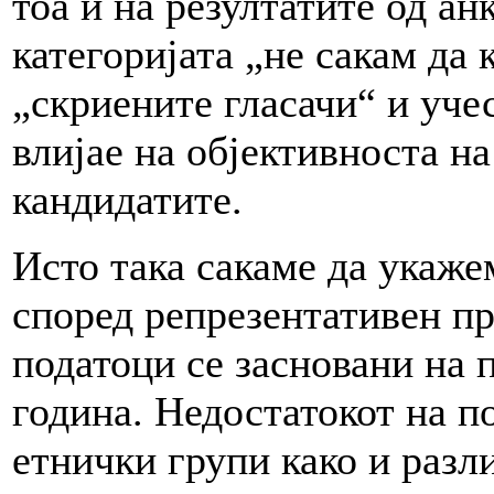
тоа и на резултатите од ан
категоријата „не сакам да
„скриените гласачи“ и уче
влијае на објективноста на
кандидатите.
Исто така сакаме да укаже
според репрезентативен п
податоци се засновани на 
година. Недостатокот на п
етнички групи како и разл