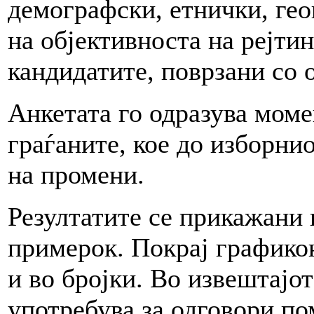
демографски, етнички, гео
на објективноста на рејти
кандидатите, поврзани со 
Анкетата го одразува мом
граѓаните, кое до изборни
на промени.
Резултатите се прикажани 
примерок. Покрај графико
и во бројки. Во извештајо
употребува за одговори по