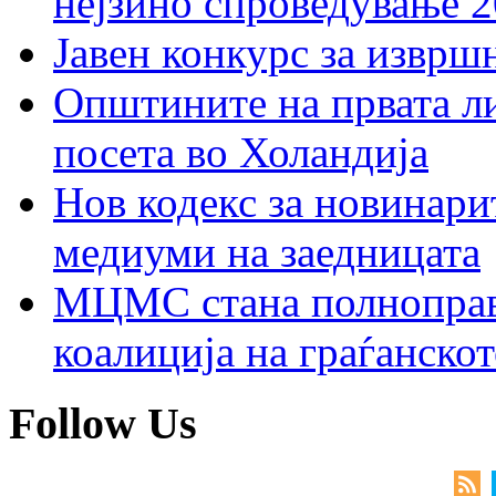
нејзино спроведување 
Јавен конкурс за изврш
Општините на првата ли
посета во Холандија
Нов кодекс за новинарит
медиуми на заедницата
МЦМС стана полноправн
коалиција на граѓанск
Follow Us