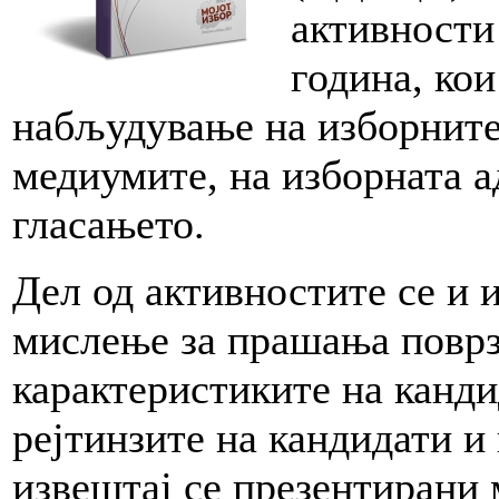
активности
година, ко
набљудување на изборните
медиумите, на изборната а
гласањето.
Дел од активностите се и 
мислење за прашања поврз
карактеристиките на канди
рејтинзите на кандидати и
извештај се презентирани 