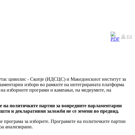
етас цивилис - Скопје (ИДСЦС) и Македонскиот институт за
рламентарни избори во рамките на интегрираната платформа
 на изборните програми и кампањи, на медиумите, на
те на политичките партии за вонредните парламентарни
Општи и декларативни заложби не се земени во предвид.
ле програма за изборите. Програмите на политичките партии
тоа анализирани.