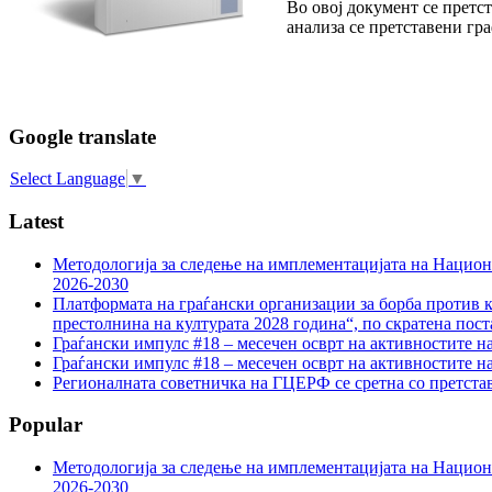
Во овој документ се претст
анализа се претставени гр
Google translate
Select Language
▼
Latest
Методологија за следење на имплементацијата на Национа
2026-2030
Платформата на граѓански организации за борба против к
престолнина на културата 2028 година“, по скратена пост
Граѓански импулс #18 – месечен осврт на активностите н
Граѓански импулс #18 – месечен осврт на активностите н
Регионалната советничка на ГЦЕРФ се сретна со претс
Popular
Методологија за следење на имплементацијата на Национа
2026-2030