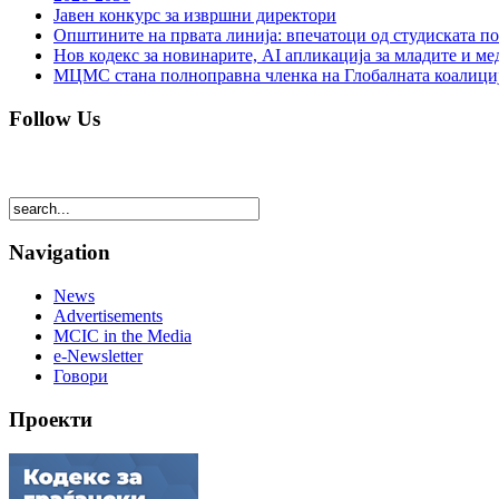
Јавен конкурс за извршни директори
Општините на првата линија: впечатоци од студиската по
Нов кодекс за новинарите, AI апликација за младите и м
МЦМС стана полноправна членка на Глобалната коалици
Follow Us
Navigation
News
Advertisements
MCIC in the Media
e-Newsletter
Говори
Проекти