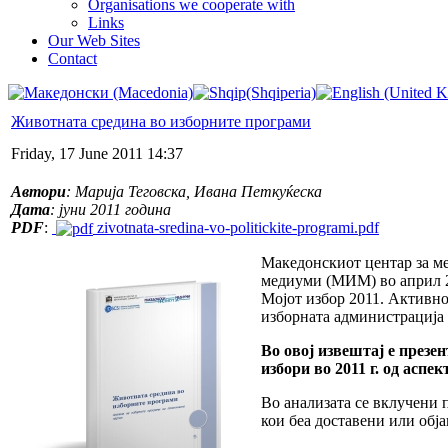
Organisations we cooperate with
Links
Our Web Sites
Contact
Животната средина во изборните програми
Friday, 17 June 2011 14:37
Автори
: Марија Теговска, Ивана Петкуќеска
Дата
: јуни 2011 година
PDF
:
zivotnata-sredina-vo-politickite-programi.pdf
Македонскиот центар за м
медиуми (МИМ) во април 20
Мојот избор 2011. Активн
изборната администрација 
Во овој извештај е през
избори во 2011 г. од асп
Во анализата се вклучени 
кои беа доставени или обја