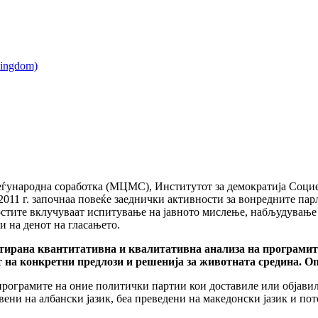
еѓународна соработка (МЦМС), Институтот за демократија Соци
11 г. започнаа повеќе заеднички активности за вонредните па
остите вклучуваат испитување на јавното мислење, набљудување
и на денот на гласањето.
ентирана квантитативна и квалитативна анализа на програми
ект на конкретни предлози и решенија за животната средина. 
програмите на оние политички партии кои доставиле или објави
вени на албански јазик, беа преведени на македонски јазик и по