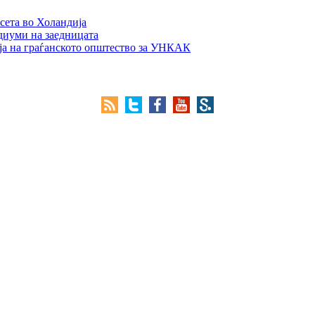
сета во Холандија
едиуми на заедницата
ја на граѓанското општество за УНКАК