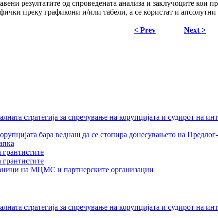
авени резултатите од спроведената анализа и заклучоците кои пр
афички преку графикони и/или табели, а се користат и апсолутни
< Prev
Next >
лната стратегија за спречување на корупцијата и судирот на ин
орупцијата бара веднаш да се стопира донесувањето на Предлог-
апка
а грантистите
а грантистите
тавници на МЦМС и партнерските организации
лната стратегија за спречување на корупцијата и судирот на ин