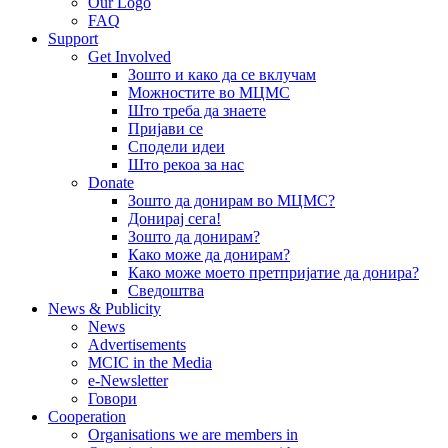
Our Logo
FAQ
Support
Get Involved
Зошто и како да се вклучам
Можностите во МЦМС
Што треба да знаете
Пријави се
Сподели идеи
Што рекоа за нас
Donate
Зошто да донирам во МЦМС?
Донирај сега!
Зошто да донирам?
Како може да донирам?
Како може моето претпријатие да донира?
Сведоштва
News & Publicity
News
Advertisements
MCIC in the Media
e-Newsletter
Говори
Cooperation
Organisations we are members in