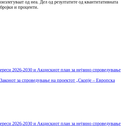
оизлегуваат од неа. Дел од резултатите од квантитативната
 бројки и проценти.
тереси 2026-2030 и Акцискиот план за нејзино спроведување
Законот за спроведување на проектот „Скопје – Европска
тереси 2026-2030 и Акцискиот план за нејзино спроведување