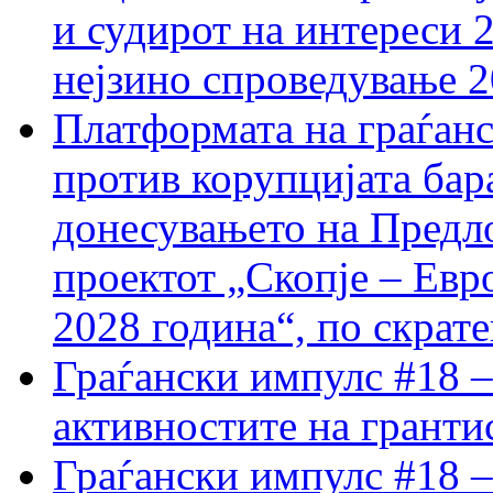
и судирот на интереси 
нејзино спроведување 
Платформата на граѓанс
против корупцијата бар
донесувањето на Предло
проектот „Скопје – Евр
2028 година“, по скрат
Граѓански импулс #18 –
активностите на гранти
Граѓански импулс #18 –