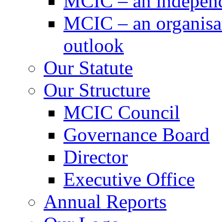
MCIC – an independe
MCIC – an organisat
outlook
Our Statute
Our Structure
MCIC Council
Governance Board
Director
Executive Office
Annual Reports