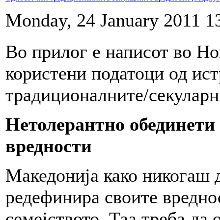
Monday, 24 January 2011 1
Во прилог е написот во Но
користени податоци од ис
традиционалните/секуларн
Нетолерантно обединети
вредности
Македонија како никогаш д
редефинира своите вреднос
семејството. Таа треба да 