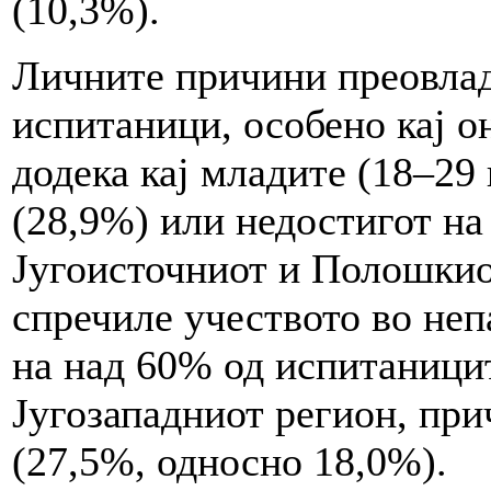
(10,3%).
Личните причини преовлад
испитаници, особено кај о
додека кај младите (18–29
(28,9%) или недостигот н
Југоисточниот и Полошкио
спречиле учеството во неп
на над 60% од испитаницит
Југозападниот регион, пр
(27,5%, односно 18,0%).