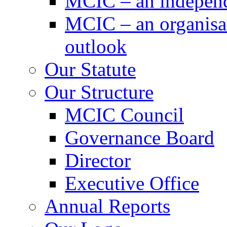
MCIC – an independe
MCIC – an organisat
outlook
Our Statute
Our Structure
MCIC Council
Governance Board
Director
Executive Office
Annual Reports