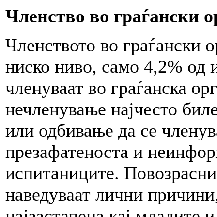
Членство во граѓански 
Членството во граѓански о
ниско ниво, само 4,2% од 
членуваат во граѓанска ор
нечленување најчесто биле
или одбивање да се членув
презафатеноста и неинфор
испитаниците. Повозрасни
наведуваат лични причини
најзастапена кај младите 