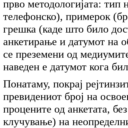
прво методологијата: тип 
телефонско), примерок (бр
грешка (каде што било дос
анкетирање и датумот на о
се преземени од медиумите
наведен е датумот кога би
Понатаму, покрај рејтинзи
превидениот број на освое
процените од анкетата, без 
клучување) на неопределни