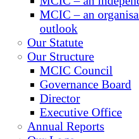
MCIC – an independe
MCIC – an organisat
outlook
Our Statute
Our Structure
MCIC Council
Governance Board
Director
Executive Office
Annual Reports