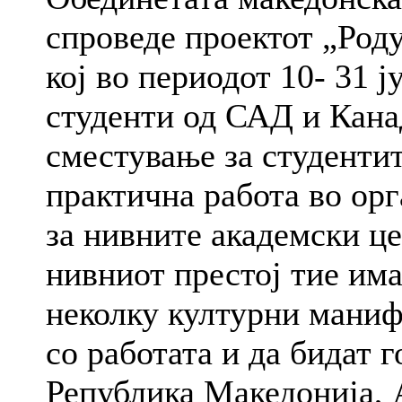
спроведе проектот „Род
кој во периодот 10- 31 ј
студенти од САД и Кан
сместување за студентит
практична работа во ор
за нивните академски це
нивниот престој тие им
неколку културни манифе
со работата и да бидат 
Република Македонија, 