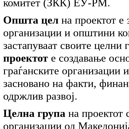
комитет (ЗКК) ЕУ-РМ.
Општа цел
на проектот е 
организации и општини кои
застапуваат своите целни 
проектот
е создавање осно
граѓанските организации 
засновано на факти, финан
одржлив развој.
Целна група
на проектот с
организации од Македониј