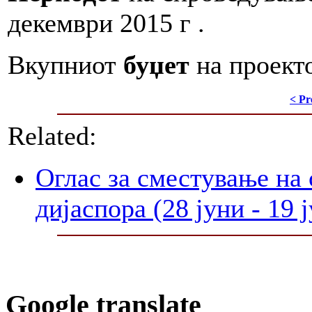
декември 2015 г .
Вкупниот
буџет
на проект
< Pr
Related:
Оглас за сместување на 
дијаспора (28 јуни - 19 
Google translate