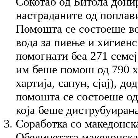
Сокотаб од Битола дон
настраданите од поплав
Помошта се состоеше в
вода за пиење и хигиен
помогнати беа 271 семеј
им беше помош од 790 х
хартија, сапун, сјај), 
помошта се состоеше од
која беше диструбуирана
Соработка со македонска
Обединетата македонск