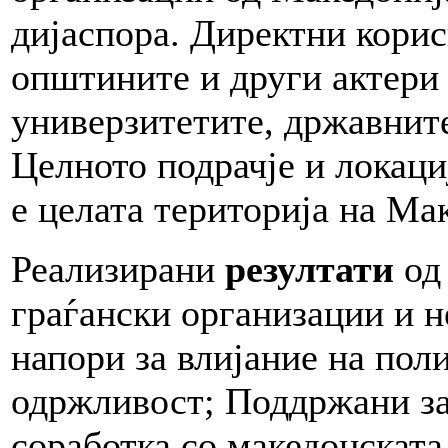
дијаспора. Директни корис
општините и други актери
универзитетите, државните
Целното подрачје и локаци
е целата територија на Ма
Реализирани
резултати
од 
граѓански организации и 
напори за влијание на пол
одржливост; Поддржани з
соработка со македонската