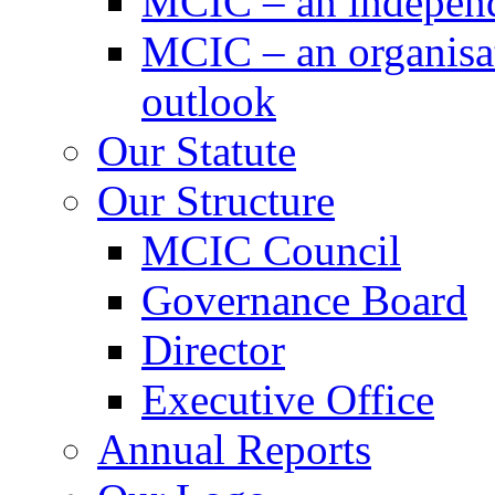
MCIC – an independe
MCIC – an organisat
outlook
Our Statute
Our Structure
MCIC Council
Governance Board
Director
Executive Office
Annual Reports