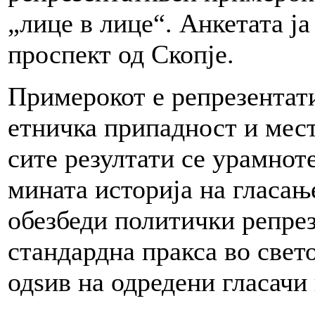
„лице в лице“. Анкетата ја
проспект од Скопје.
Примерокот е репрезентати
етничка припадност и мес
сите резултати се урамнот
мината историја на гласањ
обезбеди политички репре
стандардна пракса во свет
одѕив на одредени гласачи