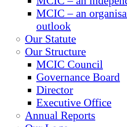
MCIC – an independe
MCIC – an organisat
outlook
Our Statute
Our Structure
MCIC Council
Governance Board
Director
Executive Office
Annual Reports