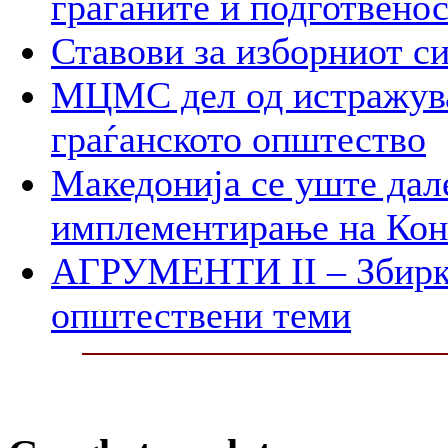
граѓаните и подготвенос
Ставови за изборниот с
МЦМС дел од истражува
граѓанското општество
Македонија се уште дал
имплементирање на Ко
АГРУМЕНТИ II – Збирк
општествени теми