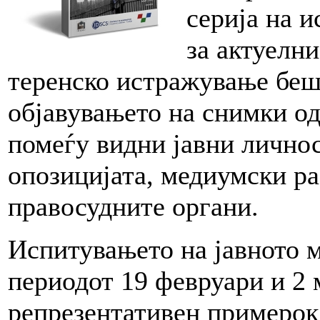
серија на 
за актуелн
теренско истражување беш
објавувањето на снимки о
помеѓу видни јавни личнос
опозицијата, медиумски р
правосудните органи.
Испитувањето на јавното 
периодот 19 февруари и 2 
репрезентативен примерок