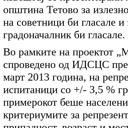
општина Тетово за излезнос
на советници би гласале и 
градоначалник би гласале.
Во рамките на проектот „
спроведено од ИДСЦС прек
март 2013 година, на репр
испитаници со +/- 3,5 % г
примерокот беше население
критериумите за репрезент
припадност, возраст и мес