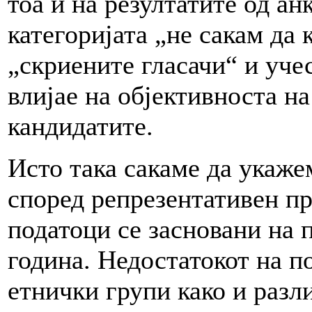
тоа и на резултатите од ан
категоријата „не сакам да
„скриените гласачи“ и уче
влијае на објективноста на
кандидатите.
Исто така сакаме да укаже
според репрезентативен п
податоци се засновани на 
година. Недостатокот на п
етнички групи како и разл