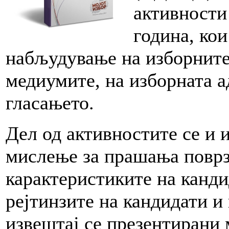
активности
година, ко
набљудување на изборните
медиумите, на изборната а
гласањето.
Дел од активностите се и 
мислење за прашања поврз
карактеристиките на канди
рејтинзите на кандидати и
извештај се презентирани 