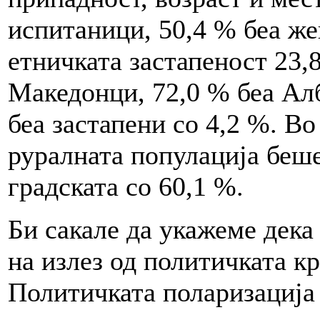
испитаници, 50,4 % беа же
етничката застапеност 23,
Македонци, 72,0 % беа Алб
беа застапени со 4,2 %. В
руралната популација беше
градската со 60,1 %.
Би сакале да укажеме дека
на излез од политичката к
Политичката поларизација 