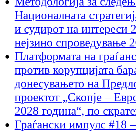
Методологија за следењ
Националната стратегиј
и судирот на интереси 
нејзино спроведување 
Платформата на граѓанс
против корупцијата бар
донесувањето на Предло
проектот „Скопје – Евр
2028 година“, по скрат
Граѓански импулс #18 –