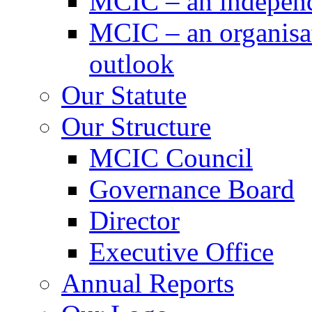
MCIC – an independe
MCIC – an organisat
outlook
Our Statute
Our Structure
MCIC Council
Governance Board
Director
Executive Office
Annual Reports